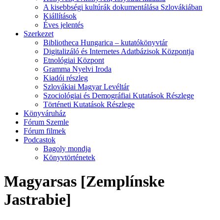
A kisebbségi kultúrák dokumentálása Szlovákiában
Kiállítások
Éves jelentés
Szerkezet
Bibliotheca Hungarica – kutatókönyvtár
Digitalizáló és Internetes Adatbázisok Központja
Etnológiai Központ
Gramma Nyelvi Iroda
Kiadói részleg
Szlovákiai Magyar Levéltár
Szociológiai és Demográfiai Kutatások Részlege
Történeti Kutatások Részlege
Könyváruház
Fórum Szemle
Fórum filmek
Podcastok
Bagoly mondja
Könyvtörténetek
Magyarsas [Zemplínske
Jastrabie]