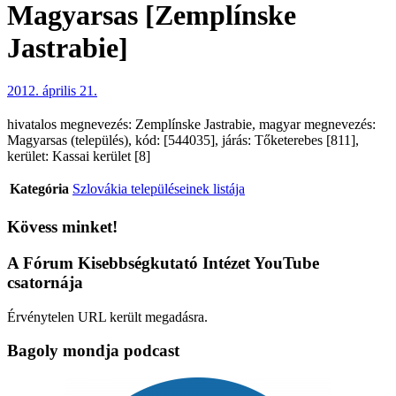
Magyarsas [Zemplínske
Jastrabie]
2012. április 21.
hivatalos megnevezés: Zemplínske Jastrabie, magyar megnevezés:
Magyarsas (település), kód: [544035], járás: Tőketerebes [811],
kerület: Kassai kerület [8]
Kategória
Szlovákia településeinek listája
Kövess minket!
A Fórum Kisebbségkutató Intézet YouTube
csatornája
Érvénytelen URL került megadásra.
Bagoly mondja podcast