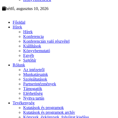
hétfő, augusztus 10, 2026
Főoldal
Hírek
Hírek
Konferencia
Konferencián való részvétel
Kiállítások
Könyvbemutató
Egyéb
Sajtóhír
Rólunk
Az intézetről
Munkatársaink
Szolgáltatások
Partnerintézmények
Támogatók
Elérhetőség
Nyitva tartás
Tevékenység
Kutatások és programok
Kutatások és programok archív
Könyvek, évkönyvek, folyóirat kiadása