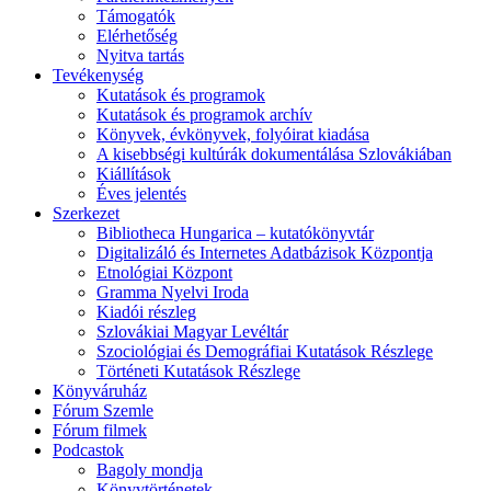
Támogatók
Elérhetőség
Nyitva tartás
Tevékenység
Kutatások és programok
Kutatások és programok archív
Könyvek, évkönyvek, folyóirat kiadása
A kisebbségi kultúrák dokumentálása Szlovákiában
Kiállítások
Éves jelentés
Szerkezet
Bibliotheca Hungarica – kutatókönyvtár
Digitalizáló és Internetes Adatbázisok Központja
Etnológiai Központ
Gramma Nyelvi Iroda
Kiadói részleg
Szlovákiai Magyar Levéltár
Szociológiai és Demográfiai Kutatások Részlege
Történeti Kutatások Részlege
Könyváruház
Fórum Szemle
Fórum filmek
Podcastok
Bagoly mondja
Könyvtörténetek