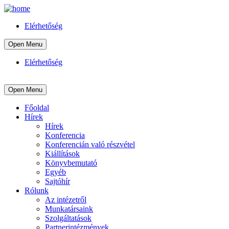
Elérhetőség
Open Menu
Elérhetőség
Open Menu
Főoldal
Hírek
Hírek
Konferencia
Konferencián való részvétel
Kiállítások
Könyvbemutató
Egyéb
Sajtóhír
Rólunk
Az intézetről
Munkatársaink
Szolgáltatások
Partnerintézmények