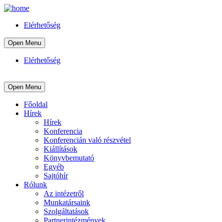
Elérhetőség
Open Menu
Elérhetőség
Open Menu
Főoldal
Hírek
Hírek
Konferencia
Konferencián való részvétel
Kiállítások
Könyvbemutató
Egyéb
Sajtóhír
Rólunk
Az intézetről
Munkatársaink
Szolgáltatások
Partnerintézmények