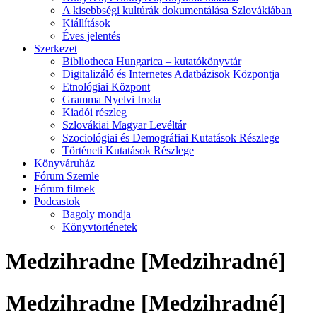
A kisebbségi kultúrák dokumentálása Szlovákiában
Kiállítások
Éves jelentés
Szerkezet
Bibliotheca Hungarica – kutatókönyvtár
Digitalizáló és Internetes Adatbázisok Központja
Etnológiai Központ
Gramma Nyelvi Iroda
Kiadói részleg
Szlovákiai Magyar Levéltár
Szociológiai és Demográfiai Kutatások Részlege
Történeti Kutatások Részlege
Könyváruház
Fórum Szemle
Fórum filmek
Podcastok
Bagoly mondja
Könyvtörténetek
Medzihradne [Medzihradné]
Medzihradne [Medzihradné]