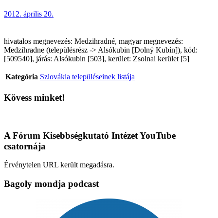
2012. április 20.
hivatalos megnevezés: Medzihradné, magyar megnevezés:
Medzihradne (településrész -> Alsókubin [Dolný Kubín]), kód:
[509540], járás: Alsókubin [503], kerület: Zsolnai kerület [5]
Kategória
Szlovákia településeinek listája
Kövess minket!
A Fórum Kisebbségkutató Intézet YouTube
csatornája
Érvénytelen URL került megadásra.
Bagoly mondja podcast