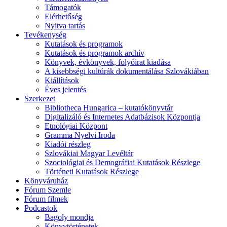
Támogatók
Elérhetőség
Nyitva tartás
Tevékenység
Kutatások és programok
Kutatások és programok archív
Könyvek, évkönyvek, folyóirat kiadása
A kisebbségi kultúrák dokumentálása Szlovákiában
Kiállítások
Éves jelentés
Szerkezet
Bibliotheca Hungarica – kutatókönyvtár
Digitalizáló és Internetes Adatbázisok Központja
Etnológiai Központ
Gramma Nyelvi Iroda
Kiadói részleg
Szlovákiai Magyar Levéltár
Szociológiai és Demográfiai Kutatások Részlege
Történeti Kutatások Részlege
Könyváruház
Fórum Szemle
Fórum filmek
Podcastok
Bagoly mondja
Könyvtörténetek