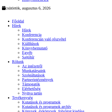
csütörtök, augusztus 6, 2026
Főoldal
Hírek
Hírek
Konferencia
Konferencián való részvétel
Kiállítások
Könyvbemutató
Egyéb
Sajtóhír
Rólunk
Az intézetről
Munkatársaink
Szolgáltatások
Partnerintézmények
Támogatók
Elérhetőség
Nyitva tartás
Tevékenység
Kutatások és programok
Kutatások és programok archív
Könyvek, évkönyvek, folyóirat kiadása