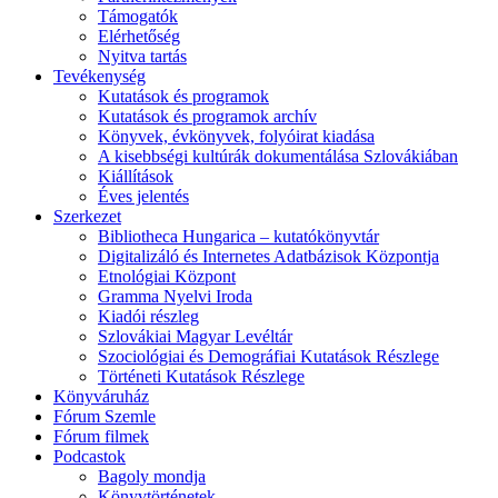
Támogatók
Elérhetőség
Nyitva tartás
Tevékenység
Kutatások és programok
Kutatások és programok archív
Könyvek, évkönyvek, folyóirat kiadása
A kisebbségi kultúrák dokumentálása Szlovákiában
Kiállítások
Éves jelentés
Szerkezet
Bibliotheca Hungarica – kutatókönyvtár
Digitalizáló és Internetes Adatbázisok Központja
Etnológiai Központ
Gramma Nyelvi Iroda
Kiadói részleg
Szlovákiai Magyar Levéltár
Szociológiai és Demográfiai Kutatások Részlege
Történeti Kutatások Részlege
Könyváruház
Fórum Szemle
Fórum filmek
Podcastok
Bagoly mondja
Könyvtörténetek