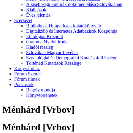
A kisebbségi kultúrák dokumentálása Szlovákiában
Kiállítások
Éves jelentés
Szerkezet
Bibliotheca Hungarica – kutatókönyvtár
Digitalizáló és Internetes Adatbázisok Központja
Etnológiai Központ
Gramma Nyelvi Iroda
Kiadói részleg
Szlovákiai Magyar Levéltár
Szociológiai és Demográfiai Kutatások Részlege
Történeti Kutatások Részlege
Könyváruház
Fórum Szemle
Fórum filmek
Podcastok
Bagoly mondja
Könyvtörténetek
Ménhárd [Vrbov]
Ménhárd [Vrbov]