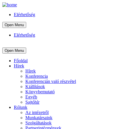
Elérhetőség
Open Menu
Elérhetőség
Open Menu
Főoldal
Hírek
Hírek
Konferencia
Konferencián való részvétel
Kiállítások
Könyvbemutató
Egyéb
Sajtóhír
Rólunk
Az intézetről
Munkatársaink
Szolgáltatások
Partnerintézmények