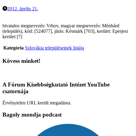
2012. április 21.
hivatalos megnevezés: Vrbov, magyar megnevezés: Ménhárd
(település), kód: [524077], járás: Késmárk [703], kerület: Eperjesi
kerület [7]
Kategória
Szlovákia településeinek listája
Kövess minket!
A Fórum Kisebbségkutató Intézet YouTube
csatornája
Érvénytelen URL került megadásra.
Bagoly mondja podcast