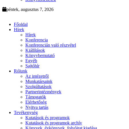
péntek, augusztus 7, 2026
Főoldal
Hírek
Hírek
Konferencia
Konferencián való részvétel
Kiállítások
Könyvbemutató
Egyéb
Sajtóhír
Rólunk
Az intézetről
Munkatársaink
Szolgáltatások
Partnerintézmények
Támogatók
Elérhetőség
Nyitva tartás
Tevékenység
Kutatások és programok
Kutatások és programok archív
Könyvek, évkönyvek, folyóirat kiadása