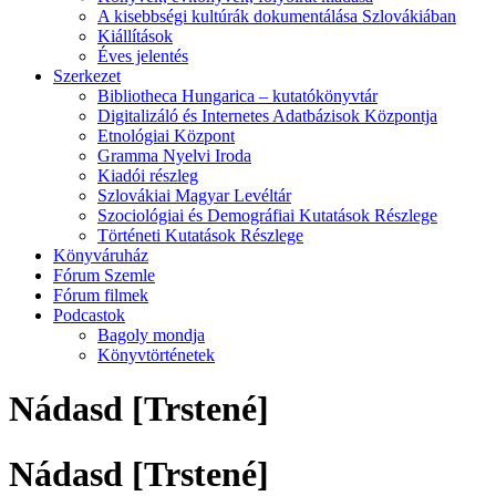
A kisebbségi kultúrák dokumentálása Szlovákiában
Kiállítások
Éves jelentés
Szerkezet
Bibliotheca Hungarica – kutatókönyvtár
Digitalizáló és Internetes Adatbázisok Központja
Etnológiai Központ
Gramma Nyelvi Iroda
Kiadói részleg
Szlovákiai Magyar Levéltár
Szociológiai és Demográfiai Kutatások Részlege
Történeti Kutatások Részlege
Könyváruház
Fórum Szemle
Fórum filmek
Podcastok
Bagoly mondja
Könyvtörténetek
Nádasd [Trstené]
Nádasd [Trstené]