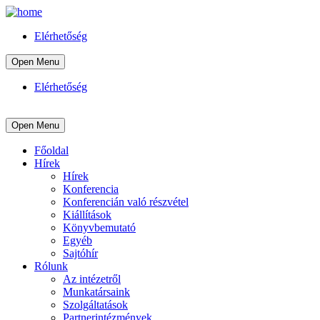
Elérhetőség
Open Menu
Elérhetőség
Open Menu
Főoldal
Hírek
Hírek
Konferencia
Konferencián való részvétel
Kiállítások
Könyvbemutató
Egyéb
Sajtóhír
Rólunk
Az intézetről
Munkatársaink
Szolgáltatások
Partnerintézmények