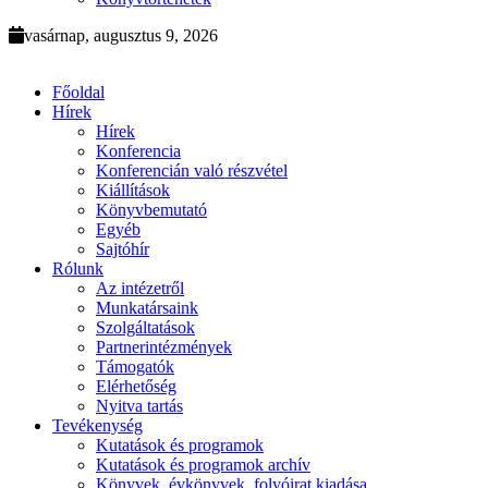
vasárnap, augusztus 9, 2026
Főoldal
Hírek
Hírek
Konferencia
Konferencián való részvétel
Kiállítások
Könyvbemutató
Egyéb
Sajtóhír
Rólunk
Az intézetről
Munkatársaink
Szolgáltatások
Partnerintézmények
Támogatók
Elérhetőség
Nyitva tartás
Tevékenység
Kutatások és programok
Kutatások és programok archív
Könyvek, évkönyvek, folyóirat kiadása