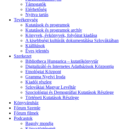
Támogatók
Elérhetőség
Nyitva tartás
Tevékenység
Kutatások és programok
Kutatások és programok archív
Könyvek, évkönyvek, folyóirat kiadása
A kisebbségi kultúrák dokumentálása Szlovákiában
Kiállítások
Éves jelentés
Szerkezet
Bibliotheca Hungarica – kutatókönyvtár
Digitalizáló és Internetes Adatbázisok Központja
Etnológiai Központ
Gramma Nyelvi Iroda
Kiadói részleg
Szlovákiai Magyar Levéltár
Szociológiai és Demográfiai Kutatások Részlege
Történeti Kutatások Részlege
Könyváruház
Fórum Szemle
Fórum filmek
Podcastok
Bagoly mondja
Könyvtörténetek