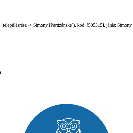
elepülésrész -> Simony [Partizánske]), kód: [505315], járás: Simony [3
a