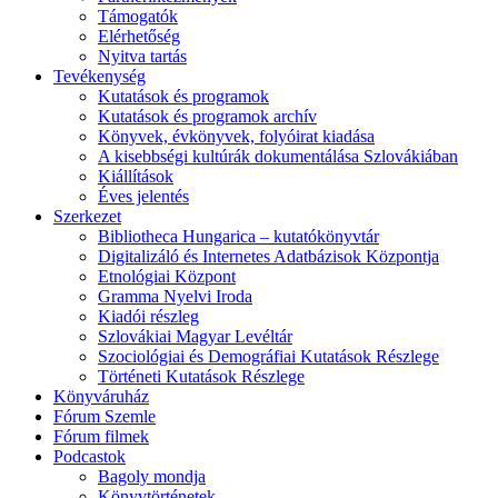
Támogatók
Elérhetőség
Nyitva tartás
Tevékenység
Kutatások és programok
Kutatások és programok archív
Könyvek, évkönyvek, folyóirat kiadása
A kisebbségi kultúrák dokumentálása Szlovákiában
Kiállítások
Éves jelentés
Szerkezet
Bibliotheca Hungarica – kutatókönyvtár
Digitalizáló és Internetes Adatbázisok Központja
Etnológiai Központ
Gramma Nyelvi Iroda
Kiadói részleg
Szlovákiai Magyar Levéltár
Szociológiai és Demográfiai Kutatások Részlege
Történeti Kutatások Részlege
Könyváruház
Fórum Szemle
Fórum filmek
Podcastok
Bagoly mondja
Könyvtörténetek