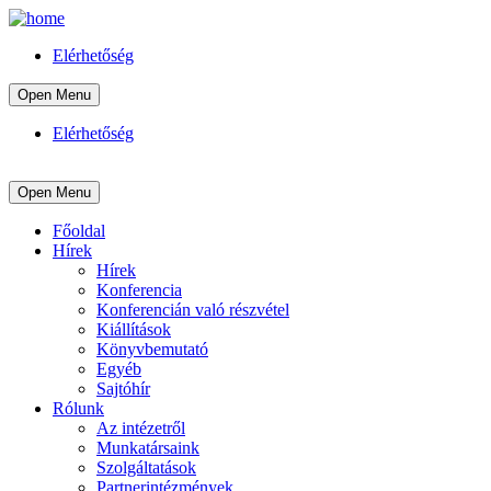
Elérhetőség
Open Menu
Elérhetőség
Open Menu
Főoldal
Hírek
Hírek
Konferencia
Konferencián való részvétel
Kiállítások
Könyvbemutató
Egyéb
Sajtóhír
Rólunk
Az intézetről
Munkatársaink
Szolgáltatások
Partnerintézmények