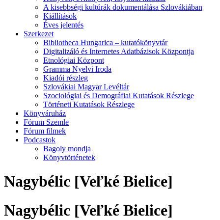
A kisebbségi kultúrák dokumentálása Szlovákiában
Kiállítások
Éves jelentés
Szerkezet
Bibliotheca Hungarica – kutatókönyvtár
Digitalizáló és Internetes Adatbázisok Központja
Etnológiai Központ
Gramma Nyelvi Iroda
Kiadói részleg
Szlovákiai Magyar Levéltár
Szociológiai és Demográfiai Kutatások Részlege
Történeti Kutatások Részlege
Könyváruház
Fórum Szemle
Fórum filmek
Podcastok
Bagoly mondja
Könyvtörténetek
Nagybélic [Veľké Bielice]
Nagybélic [Veľké Bielice]