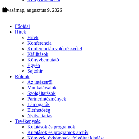
vasárnap, augusztus 9, 2026
Főoldal
Hírek
Hírek
Konferencia
Konferencián való részvétel
Kiállítások
Könyvbemutató
Egyéb
Sajtóhír
Rólunk
Az intézetről
Munkatársaink
Szolgáltatások
Partnerintézmények
Támogatók
Elérhetőség
Nyitva tartás
Tevékenység
Kutatások és programok
Kutatások és programok archív
Könyvek, évkönyvek, folyóirat kiadása