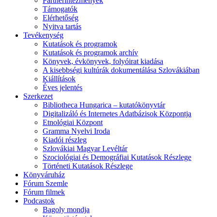
Partnerintézmények
Támogatók
Elérhetőség
Nyitva tartás
Tevékenység
Kutatások és programok
Kutatások és programok archív
Könyvek, évkönyvek, folyóirat kiadása
A kisebbségi kultúrák dokumentálása Szlovákiában
Kiállítások
Éves jelentés
Szerkezet
Bibliotheca Hungarica – kutatókönyvtár
Digitalizáló és Internetes Adatbázisok Központja
Etnológiai Központ
Gramma Nyelvi Iroda
Kiadói részleg
Szlovákiai Magyar Levéltár
Szociológiai és Demográfiai Kutatások Részlege
Történeti Kutatások Részlege
Könyváruház
Fórum Szemle
Fórum filmek
Podcastok
Bagoly mondja