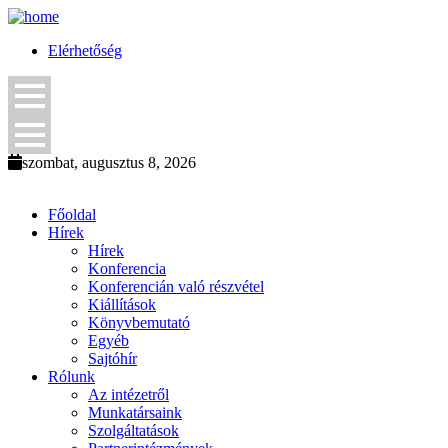
Elérhetőség
szombat, augusztus 8, 2026
Főoldal
Hírek
Hírek
Konferencia
Konferencián való részvétel
Kiállítások
Könyvbemutató
Egyéb
Sajtóhír
Rólunk
Az intézetről
Munkatársaink
Szolgáltatások