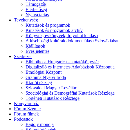
Támogatók
Elérhetőség
Nyitva tartás
Tevékenység
Kutatások és programok
Kutatások és programok archív
Könyvek, évkönyvek, folyóirat kiadása
A kisebbségi kultúrák dokumentálása Szlovákiában
Kiállítások
Éves jelentés
Szerkezet
Bibliotheca Hungarica – kutatókönyvtár
Digitalizáló és Internetes Adatbázisok Központja
Etnológiai Központ
Gramma Nyelvi Iroda
Kiadói részleg
Szlovákiai Magyar Levéltár
Szociológiai és Demográfiai Kutatások Részlege
Történeti Kutatások Részlege
Könyváruház
Fórum Szemle
Fórum filmek
Podcastok
Bagoly mondja
Könyvtörténetek