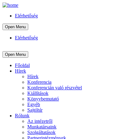
Elérhetőség
Open Menu
Elérhetőség
Open Menu
Főoldal
Hírek
Hírek
Konferencia
Konferencián való részvétel
Kiállítások
Könyvbemutató
Egyéb
Sajtóhír
Rólunk
Az intézetről
Munkatársaink
Szolgáltatások
Partnerintézmények