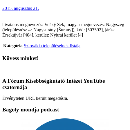
2015. augusztus 21.
hivatalos megnevezés: Veľký Sek, magyar megnevezés: Nagyszeg
(településrész -> Nagysurány [Šurany]), kód: [503592], járás:
Érsekújvár [404], kerület: Nyitrai kerület [4]
Kategória
Szlovákia településeinek listája
Kövess minket!
A Fórum Kisebbségkutató Intézet YouTube
csatornája
Érvénytelen URL került megadásra.
Bagoly mondja podcast