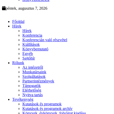
péntek, augusztus 7, 2026
Főoldal
Hírek
Hírek
Konferencia
Konferencián való részvétel
Kiállítások
Könyvbemutató
Egyéb
Sajtóhír
Rólunk
Az intézetről
Munkatársaink
Szolgáltatások
Partnerintézmények
Támogatók
Elérhetőség
Nyitva tartás
Tevékenység
Kutatások és programok
Kutatások és programok archív
Könyvek, évkönyvek, folyóirat kiadása