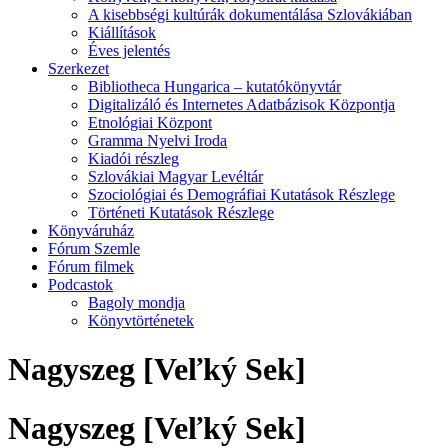
A kisebbségi kultúrák dokumentálása Szlovákiában
Kiállítások
Éves jelentés
Szerkezet
Bibliotheca Hungarica – kutatókönyvtár
Digitalizáló és Internetes Adatbázisok Központja
Etnológiai Központ
Gramma Nyelvi Iroda
Kiadói részleg
Szlovákiai Magyar Levéltár
Szociológiai és Demográfiai Kutatások Részlege
Történeti Kutatások Részlege
Könyváruház
Fórum Szemle
Fórum filmek
Podcastok
Bagoly mondja
Könyvtörténetek
Nagyszeg [Veľký Sek]
Nagyszeg [Veľký Sek]