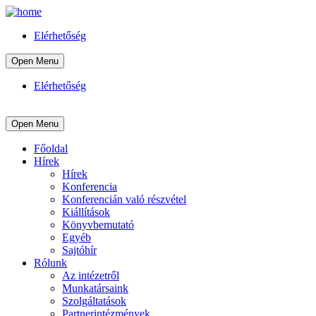
Elérhetőség
Open Menu
Elérhetőség
Open Menu
Főoldal
Hírek
Hírek
Konferencia
Konferencián való részvétel
Kiállítások
Könyvbemutató
Egyéb
Sajtóhír
Rólunk
Az intézetről
Munkatársaink
Szolgáltatások
Partnerintézmények