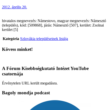
2012. április 20.
hivatalos megnevezés: Námestovo, magyar megnevezés: Námesztó
(település), kód: [509868], járás: Námesztó [507], kerület: Zsolnai
kerület [5]
Kategória
Szlovákia településeinek listája
Kövess minket!
A Fórum Kisebbségkutató Intézet YouTube
csatornája
Érvénytelen URL került megadásra.
Bagoly mondja podcast