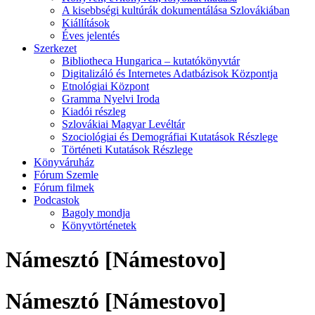
A kisebbségi kultúrák dokumentálása Szlovákiában
Kiállítások
Éves jelentés
Szerkezet
Bibliotheca Hungarica – kutatókönyvtár
Digitalizáló és Internetes Adatbázisok Központja
Etnológiai Központ
Gramma Nyelvi Iroda
Kiadói részleg
Szlovákiai Magyar Levéltár
Szociológiai és Demográfiai Kutatások Részlege
Történeti Kutatások Részlege
Könyváruház
Fórum Szemle
Fórum filmek
Podcastok
Bagoly mondja
Könyvtörténetek
Námesztó [Námestovo]
Námesztó [Námestovo]