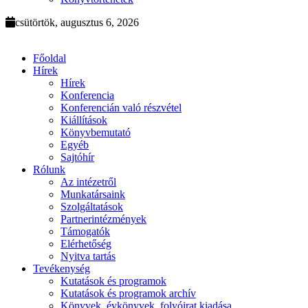
csütörtök, augusztus 6, 2026
Főoldal
Hírek
Hírek
Konferencia
Konferencián való részvétel
Kiállítások
Könyvbemutató
Egyéb
Sajtóhír
Rólunk
Az intézetről
Munkatársaink
Szolgáltatások
Partnerintézmények
Támogatók
Elérhetőség
Nyitva tartás
Tevékenység
Kutatások és programok
Kutatások és programok archív
Könyvek, évkönyvek, folyóirat kiadása