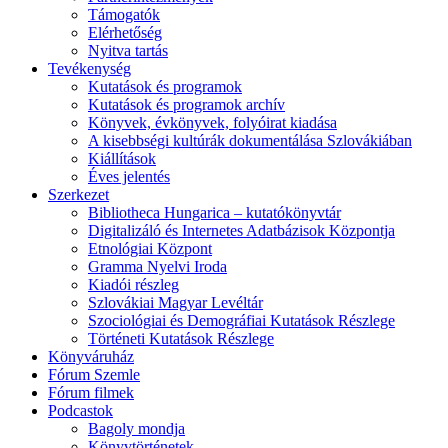
Támogatók
Elérhetőség
Nyitva tartás
Tevékenység
Kutatások és programok
Kutatások és programok archív
Könyvek, évkönyvek, folyóirat kiadása
A kisebbségi kultúrák dokumentálása Szlovákiában
Kiállítások
Éves jelentés
Szerkezet
Bibliotheca Hungarica – kutatókönyvtár
Digitalizáló és Internetes Adatbázisok Központja
Etnológiai Központ
Gramma Nyelvi Iroda
Kiadói részleg
Szlovákiai Magyar Levéltár
Szociológiai és Demográfiai Kutatások Részlege
Történeti Kutatások Részlege
Könyváruház
Fórum Szemle
Fórum filmek
Podcastok
Bagoly mondja
Könyvtörténetek