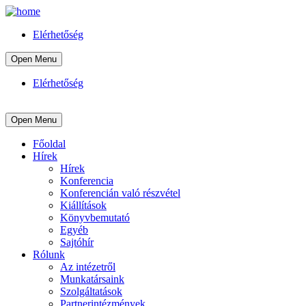
Elérhetőség
Open Menu
Elérhetőség
Open Menu
Főoldal
Hírek
Hírek
Konferencia
Konferencián való részvétel
Kiállítások
Könyvbemutató
Egyéb
Sajtóhír
Rólunk
Az intézetről
Munkatársaink
Szolgáltatások
Partnerintézmények