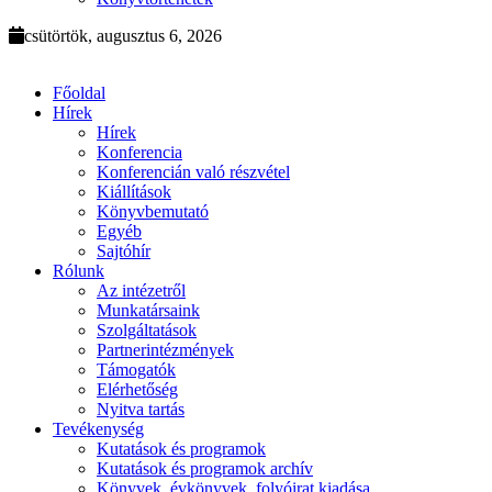
csütörtök, augusztus 6, 2026
Főoldal
Hírek
Hírek
Konferencia
Konferencián való részvétel
Kiállítások
Könyvbemutató
Egyéb
Sajtóhír
Rólunk
Az intézetről
Munkatársaink
Szolgáltatások
Partnerintézmények
Támogatók
Elérhetőség
Nyitva tartás
Tevékenység
Kutatások és programok
Kutatások és programok archív
Könyvek, évkönyvek, folyóirat kiadása