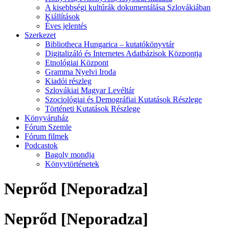
A kisebbségi kultúrák dokumentálása Szlovákiában
Kiállítások
Éves jelentés
Szerkezet
Bibliotheca Hungarica – kutatókönyvtár
Digitalizáló és Internetes Adatbázisok Központja
Etnológiai Központ
Gramma Nyelvi Iroda
Kiadói részleg
Szlovákiai Magyar Levéltár
Szociológiai és Demográfiai Kutatások Részlege
Történeti Kutatások Részlege
Könyváruház
Fórum Szemle
Fórum filmek
Podcastok
Bagoly mondja
Könyvtörténetek
Neprőd [Neporadza]
Neprőd [Neporadza]