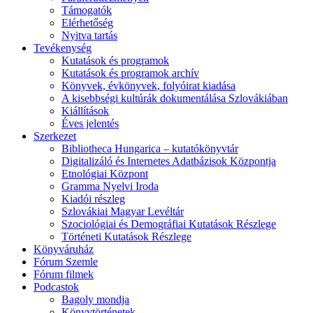
Támogatók
Elérhetőség
Nyitva tartás
Tevékenység
Kutatások és programok
Kutatások és programok archív
Könyvek, évkönyvek, folyóirat kiadása
A kisebbségi kultúrák dokumentálása Szlovákiában
Kiállítások
Éves jelentés
Szerkezet
Bibliotheca Hungarica – kutatókönyvtár
Digitalizáló és Internetes Adatbázisok Központja
Etnológiai Központ
Gramma Nyelvi Iroda
Kiadói részleg
Szlovákiai Magyar Levéltár
Szociológiai és Demográfiai Kutatások Részlege
Történeti Kutatások Részlege
Könyváruház
Fórum Szemle
Fórum filmek
Podcastok
Bagoly mondja
Könyvtörténetek