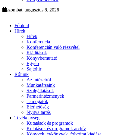
szombat, augusztus 8, 2026
Főoldal
Hírek
Hírek
Konferencia
Konferencián való részvétel
Kiállítások
Könyvbemutató
Egyéb
Sajtóhír
Rólunk
Az intézetről
Munkatársaink
Szolgáltatások
Partnerintézmények
Támogatók
Elérhetőség
Nyitva tartás
Tevékenység
Kutatások és programok
Kutatások és programok archív
Könyvek, évkönyvek, folyóirat kiadása