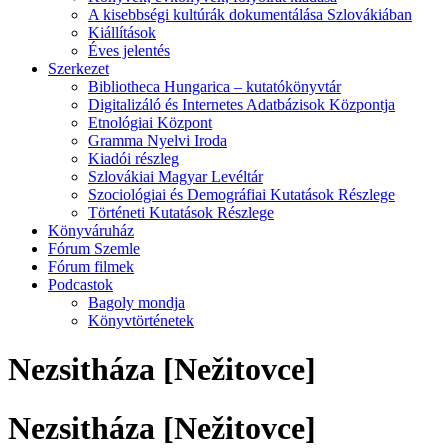
A kisebbségi kultúrák dokumentálása Szlovákiában
Kiállítások
Éves jelentés
Szerkezet
Bibliotheca Hungarica – kutatókönyvtár
Digitalizáló és Internetes Adatbázisok Központja
Etnológiai Központ
Gramma Nyelvi Iroda
Kiadói részleg
Szlovákiai Magyar Levéltár
Szociológiai és Demográfiai Kutatások Részlege
Történeti Kutatások Részlege
Könyváruház
Fórum Szemle
Fórum filmek
Podcastok
Bagoly mondja
Könyvtörténetek
Nezsitháza [Nežitovce]
Nezsitháza [Nežitovce]