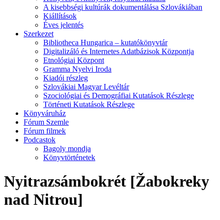
A kisebbségi kultúrák dokumentálása Szlovákiában
Kiállítások
Éves jelentés
Szerkezet
Bibliotheca Hungarica – kutatókönyvtár
Digitalizáló és Internetes Adatbázisok Központja
Etnológiai Központ
Gramma Nyelvi Iroda
Kiadói részleg
Szlovákiai Magyar Levéltár
Szociológiai és Demográfiai Kutatások Részlege
Történeti Kutatások Részlege
Könyváruház
Fórum Szemle
Fórum filmek
Podcastok
Bagoly mondja
Könyvtörténetek
Nyitrazsámbokrét [Žabokreky
nad Nitrou]