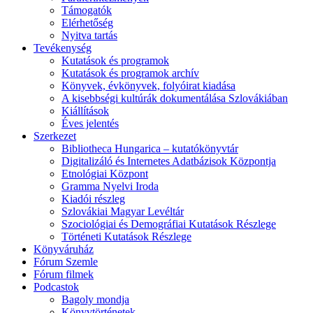
Támogatók
Elérhetőség
Nyitva tartás
Tevékenység
Kutatások és programok
Kutatások és programok archív
Könyvek, évkönyvek, folyóirat kiadása
A kisebbségi kultúrák dokumentálása Szlovákiában
Kiállítások
Éves jelentés
Szerkezet
Bibliotheca Hungarica – kutatókönyvtár
Digitalizáló és Internetes Adatbázisok Központja
Etnológiai Központ
Gramma Nyelvi Iroda
Kiadói részleg
Szlovákiai Magyar Levéltár
Szociológiai és Demográfiai Kutatások Részlege
Történeti Kutatások Részlege
Könyváruház
Fórum Szemle
Fórum filmek
Podcastok
Bagoly mondja
Könyvtörténetek