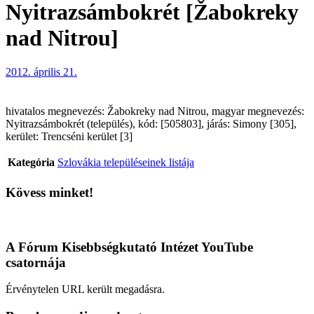
Nyitrazsámbokrét [Žabokreky
nad Nitrou]
2012. április 21.
hivatalos megnevezés: Žabokreky nad Nitrou, magyar megnevezés:
Nyitrazsámbokrét (település), kód: [505803], járás: Simony [305],
kerület: Trencséni kerület [3]
Kategória
Szlovákia településeinek listája
Kövess minket!
A Fórum Kisebbségkutató Intézet YouTube
csatornája
Érvénytelen URL került megadásra.