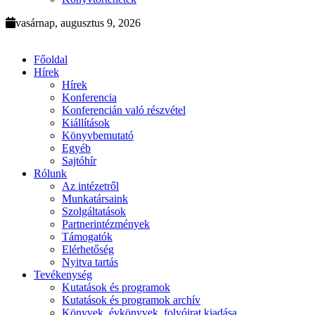
vasárnap, augusztus 9, 2026
Főoldal
Hírek
Hírek
Konferencia
Konferencián való részvétel
Kiállítások
Könyvbemutató
Egyéb
Sajtóhír
Rólunk
Az intézetről
Munkatársaink
Szolgáltatások
Partnerintézmények
Támogatók
Elérhetőség
Nyitva tartás
Tevékenység
Kutatások és programok
Kutatások és programok archív
Könyvek, évkönyvek, folyóirat kiadása