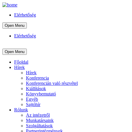
Elérhetőség
Open Menu
Elérhetőség
Open Menu
Főoldal
Hírek
Hírek
Konferencia
Konferencián való részvétel
Kiállítások
Könyvbemutató
Egyéb
Sajtóhír
Rólunk
Az intézetről
Munkatársaink
Szolgáltatások
Partnerintézmények