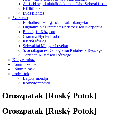
A kisebbségi kultúrák dokumentálása Szlovákiában
Kiállítások
Éves jelentés
Szerkezet
Bibliotheca Hungarica – kutatókönyvtár
Digitalizáló és Internetes Adatbázisok Központja
Etnológiai Központ
Gramma Nyelvi Iroda
Kiadói részleg
Szlovákiai Magyar Levéltár
Szociológiai és Demográfiai Kutatások Részlege
Történeti Kutatások Részlege
Könyváruház
Fórum Szemle
Fórum filmek
Podcastok
Bagoly mondja
Könyvtörténetek
Oroszpatak [Ruský Potok]
Oroszpatak [Ruský Potok]