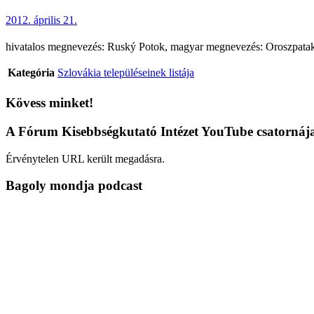
2012. április 21.
hivatalos megnevezés: Ruský Potok, magyar megnevezés: Oroszpatak (te
Kategória
Szlovákia településeinek listája
Kövess minket!
A Fórum Kisebbségkutató Intézet YouTube csatornáj
Érvénytelen URL került megadásra.
Bagoly mondja podcast