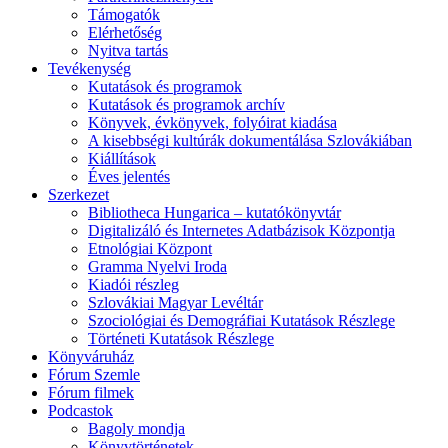
Támogatók
Elérhetőség
Nyitva tartás
Tevékenység
Kutatások és programok
Kutatások és programok archív
Könyvek, évkönyvek, folyóirat kiadása
A kisebbségi kultúrák dokumentálása Szlovákiában
Kiállítások
Éves jelentés
Szerkezet
Bibliotheca Hungarica – kutatókönyvtár
Digitalizáló és Internetes Adatbázisok Központja
Etnológiai Központ
Gramma Nyelvi Iroda
Kiadói részleg
Szlovákiai Magyar Levéltár
Szociológiai és Demográfiai Kutatások Részlege
Történeti Kutatások Részlege
Könyváruház
Fórum Szemle
Fórum filmek
Podcastok
Bagoly mondja
Könyvtörténetek