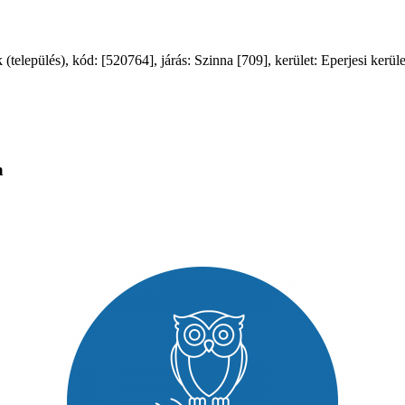
lepülés), kód: [520764], járás: Szinna [709], kerület: Eperjesi kerüle
a