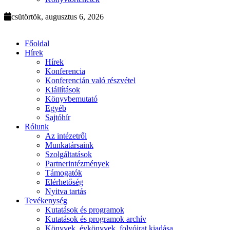
csütörtök, augusztus 6, 2026
Főoldal
Hírek
Hírek
Konferencia
Konferencián való részvétel
Kiállítások
Könyvbemutató
Egyéb
Sajtóhír
Rólunk
Az intézetről
Munkatársaink
Szolgáltatások
Partnerintézmények
Támogatók
Elérhetőség
Nyitva tartás
Tevékenység
Kutatások és programok
Kutatások és programok archív
Könyvek, évkönyvek, folyóirat kiadása