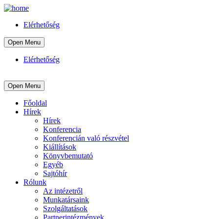
Elérhetőség
Open Menu
Elérhetőség
Open Menu
Főoldal
Hírek
Hírek
Konferencia
Konferencián való részvétel
Kiállítások
Könyvbemutató
Egyéb
Sajtóhír
Rólunk
Az intézetről
Munkatársaink
Szolgáltatások
Partnerintézmények