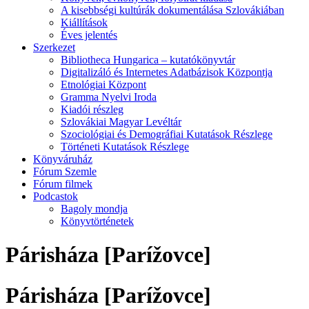
A kisebbségi kultúrák dokumentálása Szlovákiában
Kiállítások
Éves jelentés
Szerkezet
Bibliotheca Hungarica – kutatókönyvtár
Digitalizáló és Internetes Adatbázisok Központja
Etnológiai Központ
Gramma Nyelvi Iroda
Kiadói részleg
Szlovákiai Magyar Levéltár
Szociológiai és Demográfiai Kutatások Részlege
Történeti Kutatások Részlege
Könyváruház
Fórum Szemle
Fórum filmek
Podcastok
Bagoly mondja
Könyvtörténetek
Párisháza [Parížovce]
Párisháza [Parížovce]