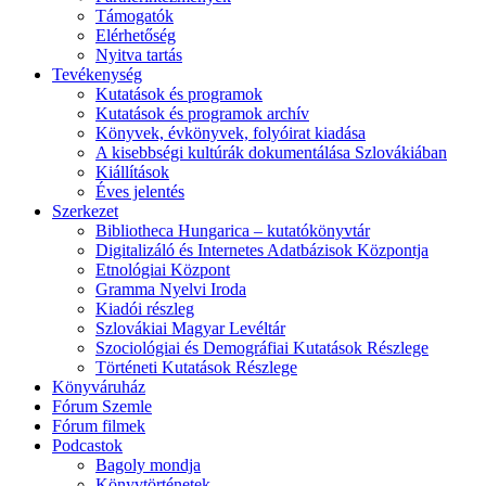
Támogatók
Elérhetőség
Nyitva tartás
Tevékenység
Kutatások és programok
Kutatások és programok archív
Könyvek, évkönyvek, folyóirat kiadása
A kisebbségi kultúrák dokumentálása Szlovákiában
Kiállítások
Éves jelentés
Szerkezet
Bibliotheca Hungarica – kutatókönyvtár
Digitalizáló és Internetes Adatbázisok Központja
Etnológiai Központ
Gramma Nyelvi Iroda
Kiadói részleg
Szlovákiai Magyar Levéltár
Szociológiai és Demográfiai Kutatások Részlege
Történeti Kutatások Részlege
Könyváruház
Fórum Szemle
Fórum filmek
Podcastok
Bagoly mondja
Könyvtörténetek