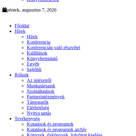
péntek, augusztus 7, 2026
Főoldal
Hírek
Hírek
Konferencia
Konferencián való részvétel
Kiállítások
Könyvbemutató
Egyéb
Sajtóhír
Rólunk
Az intézetről
Munkatársaink
Szolgáltatások
Partnerintézmények
Támogatók
Elérhetőség
Nyitva tartás
Tevékenység
Kutatások és programok
Kutatások és programok archív
Könyvek, évkönyvek, folyóirat kiadása