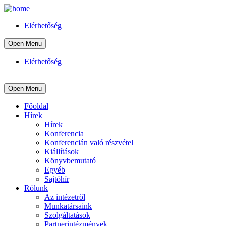
Elérhetőség
Open Menu
Elérhetőség
Open Menu
Főoldal
Hírek
Hírek
Konferencia
Konferencián való részvétel
Kiállítások
Könyvbemutató
Egyéb
Sajtóhír
Rólunk
Az intézetről
Munkatársaink
Szolgáltatások
Partnerintézmények