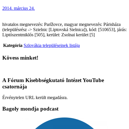
2014. március 24.
hivatalos megnevezés: Parížovce, magyar megnevezés: Párisháza
(településrész -> Szielnic [Liptovská Sielnica]), kód: [510653], járás:
Liptószentmiklós [505], kerület: Zsolnai kerület [5]
Kategória
Szlovákia településeinek listája
Kövess minket!
A Fórum Kisebbségkutató Intézet YouTube
csatornája
Érvénytelen URL került megadásra.
Bagoly mondja podcast