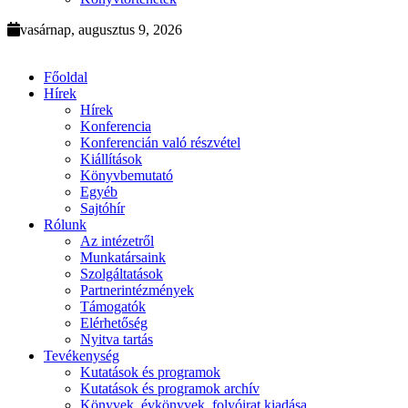
vasárnap, augusztus 9, 2026
Főoldal
Hírek
Hírek
Konferencia
Konferencián való részvétel
Kiállítások
Könyvbemutató
Egyéb
Sajtóhír
Rólunk
Az intézetről
Munkatársaink
Szolgáltatások
Partnerintézmények
Támogatók
Elérhetőség
Nyitva tartás
Tevékenység
Kutatások és programok
Kutatások és programok archív
Könyvek, évkönyvek, folyóirat kiadása