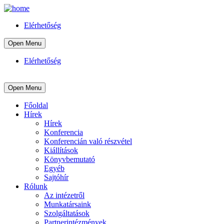
Elérhetőség
Open Menu
Elérhetőség
Open Menu
Főoldal
Hírek
Hírek
Konferencia
Konferencián való részvétel
Kiállítások
Könyvbemutató
Egyéb
Sajtóhír
Rólunk
Az intézetről
Munkatársaink
Szolgáltatások
Partnerintézmények