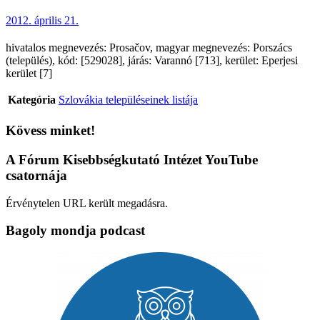
2012. április 21.
hivatalos megnevezés: Prosačov, magyar megnevezés: Porszács
(település), kód: [529028], járás: Varannó [713], kerület: Eperjesi
kerület [7]
Kategória
Szlovákia településeinek listája
Kövess minket!
A Fórum Kisebbségkutató Intézet YouTube
csatornája
Érvénytelen URL került megadásra.
Bagoly mondja podcast