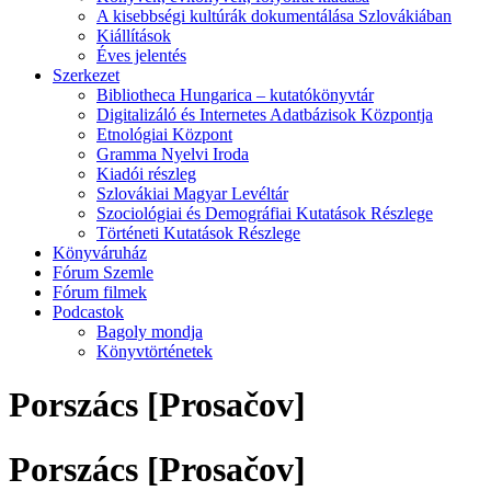
A kisebbségi kultúrák dokumentálása Szlovákiában
Kiállítások
Éves jelentés
Szerkezet
Bibliotheca Hungarica – kutatókönyvtár
Digitalizáló és Internetes Adatbázisok Központja
Etnológiai Központ
Gramma Nyelvi Iroda
Kiadói részleg
Szlovákiai Magyar Levéltár
Szociológiai és Demográfiai Kutatások Részlege
Történeti Kutatások Részlege
Könyváruház
Fórum Szemle
Fórum filmek
Podcastok
Bagoly mondja
Könyvtörténetek
Porszács [Prosačov]
Porszács [Prosačov]