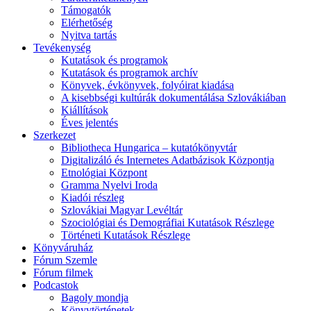
Támogatók
Elérhetőség
Nyitva tartás
Tevékenység
Kutatások és programok
Kutatások és programok archív
Könyvek, évkönyvek, folyóirat kiadása
A kisebbségi kultúrák dokumentálása Szlovákiában
Kiállítások
Éves jelentés
Szerkezet
Bibliotheca Hungarica – kutatókönyvtár
Digitalizáló és Internetes Adatbázisok Központja
Etnológiai Központ
Gramma Nyelvi Iroda
Kiadói részleg
Szlovákiai Magyar Levéltár
Szociológiai és Demográfiai Kutatások Részlege
Történeti Kutatások Részlege
Könyváruház
Fórum Szemle
Fórum filmek
Podcastok
Bagoly mondja
Könyvtörténetek