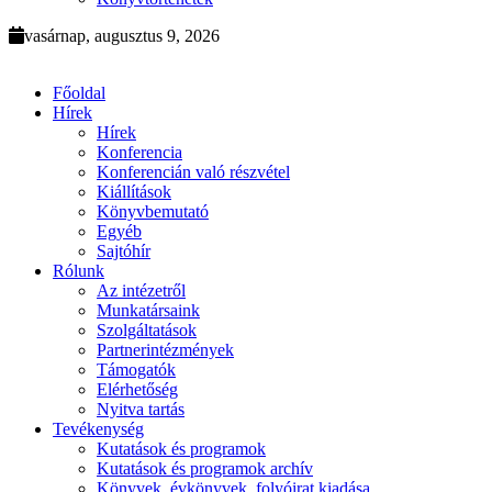
vasárnap, augusztus 9, 2026
Főoldal
Hírek
Hírek
Konferencia
Konferencián való részvétel
Kiállítások
Könyvbemutató
Egyéb
Sajtóhír
Rólunk
Az intézetről
Munkatársaink
Szolgáltatások
Partnerintézmények
Támogatók
Elérhetőség
Nyitva tartás
Tevékenység
Kutatások és programok
Kutatások és programok archív
Könyvek, évkönyvek, folyóirat kiadása