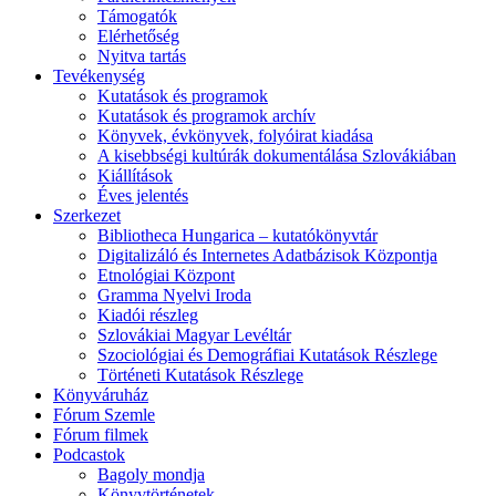
Támogatók
Elérhetőség
Nyitva tartás
Tevékenység
Kutatások és programok
Kutatások és programok archív
Könyvek, évkönyvek, folyóirat kiadása
A kisebbségi kultúrák dokumentálása Szlovákiában
Kiállítások
Éves jelentés
Szerkezet
Bibliotheca Hungarica – kutatókönyvtár
Digitalizáló és Internetes Adatbázisok Központja
Etnológiai Központ
Gramma Nyelvi Iroda
Kiadói részleg
Szlovákiai Magyar Levéltár
Szociológiai és Demográfiai Kutatások Részlege
Történeti Kutatások Részlege
Könyváruház
Fórum Szemle
Fórum filmek
Podcastok
Bagoly mondja
Könyvtörténetek