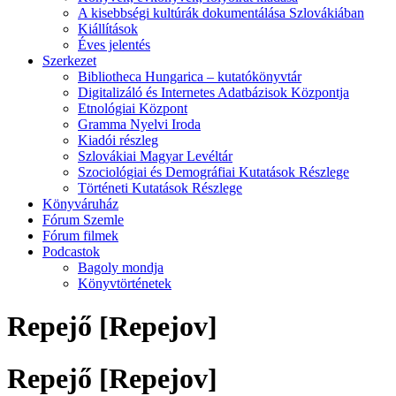
A kisebbségi kultúrák dokumentálása Szlovákiában
Kiállítások
Éves jelentés
Szerkezet
Bibliotheca Hungarica – kutatókönyvtár
Digitalizáló és Internetes Adatbázisok Központja
Etnológiai Központ
Gramma Nyelvi Iroda
Kiadói részleg
Szlovákiai Magyar Levéltár
Szociológiai és Demográfiai Kutatások Részlege
Történeti Kutatások Részlege
Könyváruház
Fórum Szemle
Fórum filmek
Podcastok
Bagoly mondja
Könyvtörténetek
Repejő [Repejov]
Repejő [Repejov]