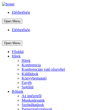
Elérhetőség
Open Menu
Elérhetőség
Open Menu
Főoldal
Hírek
Hírek
Konferencia
Konferencián való részvétel
Kiállítások
Könyvbemutató
Egyéb
Sajtóhír
Rólunk
Az intézetről
Munkatársaink
Szolgáltatások
Partnerintézmények