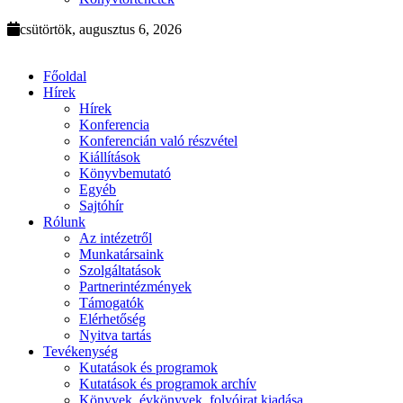
csütörtök, augusztus 6, 2026
Főoldal
Hírek
Hírek
Konferencia
Konferencián való részvétel
Kiállítások
Könyvbemutató
Egyéb
Sajtóhír
Rólunk
Az intézetről
Munkatársaink
Szolgáltatások
Partnerintézmények
Támogatók
Elérhetőség
Nyitva tartás
Tevékenység
Kutatások és programok
Kutatások és programok archív
Könyvek, évkönyvek, folyóirat kiadása