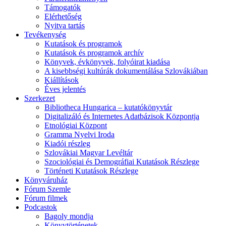
Támogatók
Elérhetőség
Nyitva tartás
Tevékenység
Kutatások és programok
Kutatások és programok archív
Könyvek, évkönyvek, folyóirat kiadása
A kisebbségi kultúrák dokumentálása Szlovákiában
Kiállítások
Éves jelentés
Szerkezet
Bibliotheca Hungarica – kutatókönyvtár
Digitalizáló és Internetes Adatbázisok Központja
Etnológiai Központ
Gramma Nyelvi Iroda
Kiadói részleg
Szlovákiai Magyar Levéltár
Szociológiai és Demográfiai Kutatások Részlege
Történeti Kutatások Részlege
Könyváruház
Fórum Szemle
Fórum filmek
Podcastok
Bagoly mondja
Könyvtörténetek