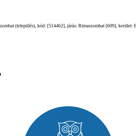
bat (település), kód: [514462], járás: Rimaszombat [609], kerület: B
a