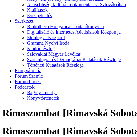
A kisebbségi kultúrák dokumentálása Szlovákiában
Kiállítások
Éves jelentés
Szerkezet
Bibliotheca Hungarica – kutatókönyvtár
Digitalizáló és Internetes Adatbázisok Központja
Etnológiai Központ
Gramma Nyelvi Iroda
Kiadói részleg
Szlovákiai Magyar Levéltár
Szociológiai és Demográfiai Kutatások Részlege
Történeti Kutatások Részlege
Könyváruház
Fórum Szemle
Fórum filmek
Podcastok
Bagoly mondja
Könyvtörténetek
Rimaszombat [Rimavská Sobot
Rimaszombat [Rimavská Sobot