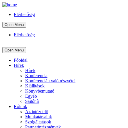
Elérhetőség
Open Menu
Elérhetőség
Open Menu
Főoldal
Hírek
Hírek
Konferencia
Konferencián való részvétel
Kiállítások
Könyvbemutató
Egyéb
Sajtóhír
Rólunk
Az intézetről
Munkatársaink
Szolgáltatások
Partnerintézmények