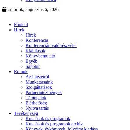
csütörtök, augusztus 6, 2026
Főoldal
Hírek
Hírek
Konferencia
Konferencián való részvétel
Kiállítások
Könyvbemutató
Egyéb
Sajtóhír
Rólunk
Az intézetről
Munkatársaink
Szolgáltatások
Partnerintézmények
Támogatók
Elérhetőség
Nyitva tartás
Tevékenység
Kutatások és programok
Kutatások és programok archív
Könyvek, évkönyvek, folyóirat kiadása