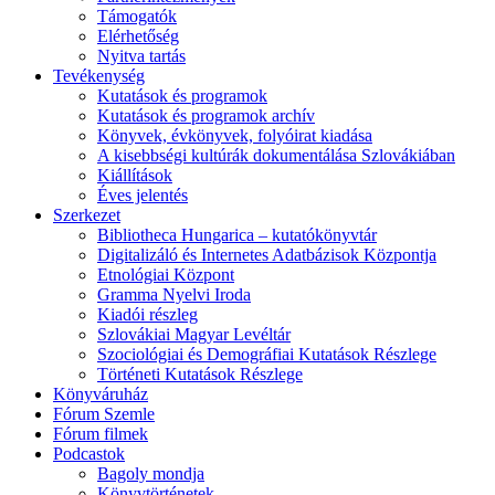
Támogatók
Elérhetőség
Nyitva tartás
Tevékenység
Kutatások és programok
Kutatások és programok archív
Könyvek, évkönyvek, folyóirat kiadása
A kisebbségi kultúrák dokumentálása Szlovákiában
Kiállítások
Éves jelentés
Szerkezet
Bibliotheca Hungarica – kutatókönyvtár
Digitalizáló és Internetes Adatbázisok Központja
Etnológiai Központ
Gramma Nyelvi Iroda
Kiadói részleg
Szlovákiai Magyar Levéltár
Szociológiai és Demográfiai Kutatások Részlege
Történeti Kutatások Részlege
Könyváruház
Fórum Szemle
Fórum filmek
Podcastok
Bagoly mondja
Könyvtörténetek