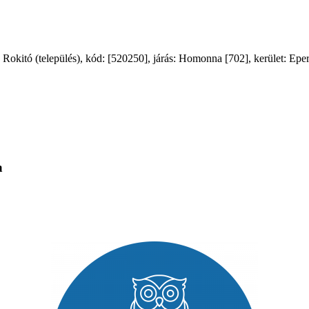
itó (település), kód: [520250], járás: Homonna [702], kerület: Eperje
a