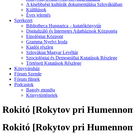
A kisebbségi kultúrák dokumentálása Szlovákiában
Kiállítások
Éves jelentés
Szerkezet
Bibliotheca Hungarica – kutatókönyvtár
Digitalizáló és Internetes Adatbázisok Központja
Etnológiai Központ
Gramma Nyelvi Iroda
Kiadói részleg
Szlovákiai Magyar Levéltár
Szociológiai és Demográfiai Kutatások Részlege
Történeti Kutatások Részlege
Könyváruház
Fórum Szemle
Fórum filmek
Podcastok
Bagoly mondja
Könyvtörténetek
Rokitó [Rokytov pri Humenno
Rokitó [Rokytov pri Humenno