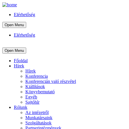
Elérhetőség
Open Menu
Elérhetőség
Open Menu
Főoldal
Hírek
Hírek
Konferencia
Konferencián való részvétel
Kiállítások
Könyvbemutató
Egyéb
Sajtóhír
Rólunk
Az intézetről
Munkatársaink
Szolgáltatások
Partnerintézmények