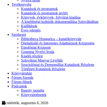
Nyitva tartás
Tevékenység
Kutatások és programok
Kutatások és programok archív
Könyvek, évkönyvek, folyóirat kiadása
A kisebbségi kultúrák dokumentálása Szlovákiában
Kiállítások
Éves jelentés
Szerkezet
Bibliotheca Hungarica – kutatókönyvtár
Digitalizáló és Internetes Adatbázisok Központja
Etnológiai Központ
Gramma Nyelvi Iroda
Kiadói részleg
Szlovákiai Magyar Levéltár
Szociológiai és Demográfiai Kutatások Részlege
Történeti Kutatások Részlege
Könyváruház
Fórum Szemle
Fórum filmek
Podcastok
Bagoly mondja
Könyvtörténetek
csütörtök, augusztus 6, 2026