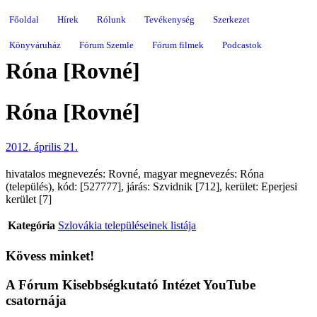
Főoldal
Hírek
Rólunk
Tevékenység
Szerkezet
Könyváruház
Fórum Szemle
Fórum filmek
Podcastok
Róna [Rovné]
Róna [Rovné]
2012. április 21.
hivatalos megnevezés: Rovné, magyar megnevezés: Róna
(település), kód: [527777], járás: Szvidnik [712], kerület: Eperjesi
kerület [7]
Kategória
Szlovákia településeinek listája
Kövess minket!
A Fórum Kisebbségkutató Intézet YouTube
csatornája