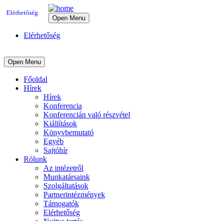
Elérhetőség
Open Menu
Elérhetőség
Open Menu
Főoldal
Hírek
Hírek
Konferencia
Konferencián való részvétel
Kiállítások
Könyvbemutató
Egyéb
Sajtóhír
Rólunk
Az intézetről
Munkatársaink
Szolgáltatások
Partnerintézmények
Támogatók
Elérhetőség