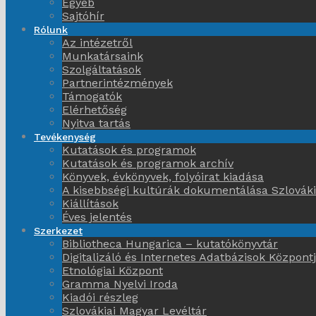
Egyéb
Sajtóhír
Rólunk
Az intézetről
Munkatársaink
Szolgáltatások
Partnerintézmények
Támogatók
Elérhetőség
Nyitva tartás
Tevékenység
Kutatások és programok
Kutatások és programok archív
Könyvek, évkönyvek, folyóirat kiadása
A kisebbségi kultúrák dokumentálása Szlovák
Kiállítások
Éves jelentés
Szerkezet
Bibliotheca Hungarica – kutatókönyvtár
Digitalizáló és Internetes Adatbázisok Központ
Etnológiai Központ
Gramma Nyelvi Iroda
Kiadói részleg
Szlovákiai Magyar Levéltár