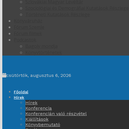
Szlovákiai Magyar Levéltár
Szociológiai és Demográfiai Kutatások Részlege
Történeti Kutatások Részlege
Könyváruház
Fórum Szemle
Fórum filmek
Podcastok
Bagoly mondja
Könyvtörténetek
csütörtök, augusztus 6, 2026
Főoldal
Hírek
Hírek
Konferencia
Konferencián való részvétel
Kiállítások
Könyvbemutató