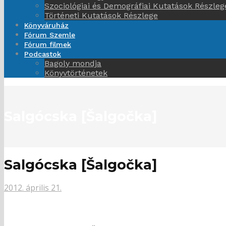
Szociológiai és Demográfiai Kutatások Részleg
Történeti Kutatások Részlege
Könyváruház
Fórum Szemle
Fórum filmek
Podcastok
Bagoly mondja
Könyvtörténetek
Salgócska [Šalgočka]
Salgócska [Šalgočka]
2012. április 21.