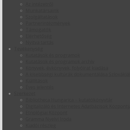
Az intézetről
Munkatársaink
Szolgáltatások
Partnerintézmények
Támogatók
Elérhetőség
Nyitva tartás
Tevékenység
Kutatások és programok
Kutatások és programok archív
Könyvek, évkönyvek, folyóirat kiadása
A kisebbségi kultúrák dokumentálása Szlováki
Kiállítások
Éves jelentés
Szerkezet
Bibliotheca Hungarica – kutatókönyvtár
Digitalizáló és Internetes Adatbázisok Központj
Etnológiai Központ
Gramma Nyelvi Iroda
Kiadói részleg