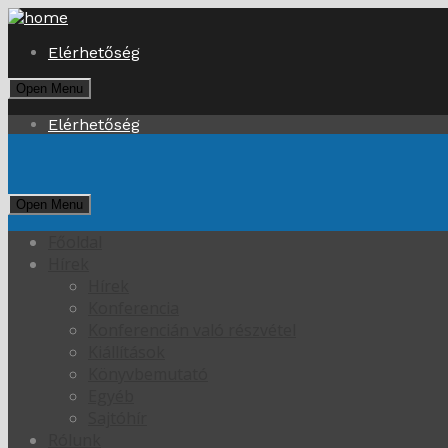
Elérhetőség
Open Menu
Elérhetőség
Open Menu
Főoldal
Hírek
Hírek
Konferencia
Konferencián való részvétel
Kiállítások
Könyvbemutató
Egyéb
Sajtóhír
Rólunk