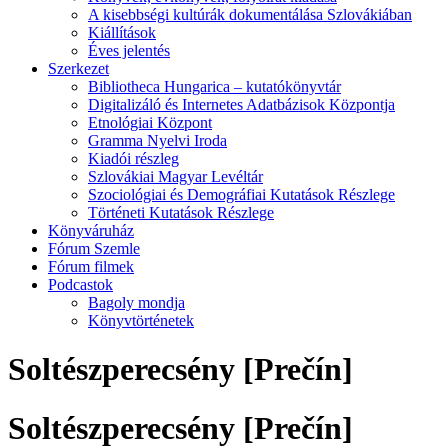
A kisebbségi kultúrák dokumentálása Szlovákiában
Kiállítások
Éves jelentés
Szerkezet
Bibliotheca Hungarica – kutatókönyvtár
Digitalizáló és Internetes Adatbázisok Központja
Etnológiai Központ
Gramma Nyelvi Iroda
Kiadói részleg
Szlovákiai Magyar Levéltár
Szociológiai és Demográfiai Kutatások Részlege
Történeti Kutatások Részlege
Könyváruház
Fórum Szemle
Fórum filmek
Podcastok
Bagoly mondja
Könyvtörténetek
Soltészperecsény [Prečín]
Soltészperecsény [Prečín]