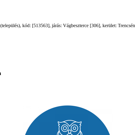
lepülés), kód: [513563], járás: Vágbeszterce [306], kerület: Trencséni
a