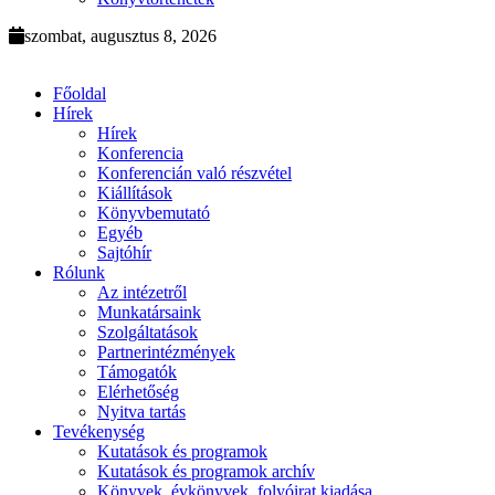
szombat, augusztus 8, 2026
Főoldal
Hírek
Hírek
Konferencia
Konferencián való részvétel
Kiállítások
Könyvbemutató
Egyéb
Sajtóhír
Rólunk
Az intézetről
Munkatársaink
Szolgáltatások
Partnerintézmények
Támogatók
Elérhetőség
Nyitva tartás
Tevékenység
Kutatások és programok
Kutatások és programok archív
Könyvek, évkönyvek, folyóirat kiadása