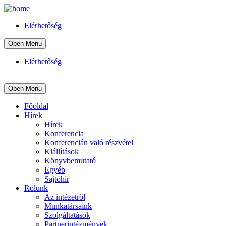
Elérhetőség
Open Menu
Elérhetőség
Open Menu
Főoldal
Hírek
Hírek
Konferencia
Konferencián való részvétel
Kiállítások
Könyvbemutató
Egyéb
Sajtóhír
Rólunk
Az intézetről
Munkatársaink
Szolgáltatások
Partnerintézmények