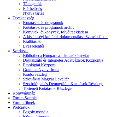
Támogatók
Elérhetőség
Nyitva tartás
Tevékenység
Kutatások és programok
Kutatások és programok archív
Könyvek, évkönyvek, folyóirat kiadása
A kisebbségi kultúrák dokumentálása Szlovákiában
Kiállítások
Éves jelentés
Szerkezet
Bibliotheca Hungarica – kutatókönyvtár
Digitalizáló és Internetes Adatbázisok Központja
Etnológiai Központ
Gramma Nyelvi Iroda
Kiadói részleg
Szlovákiai Magyar Levéltár
Szociológiai és Demográfiai Kutatások Részlege
Történeti Kutatások Részlege
Könyváruház
Fórum Szemle
Fórum filmek
Podcastok
Bagoly mondja
Könyvtörténetek