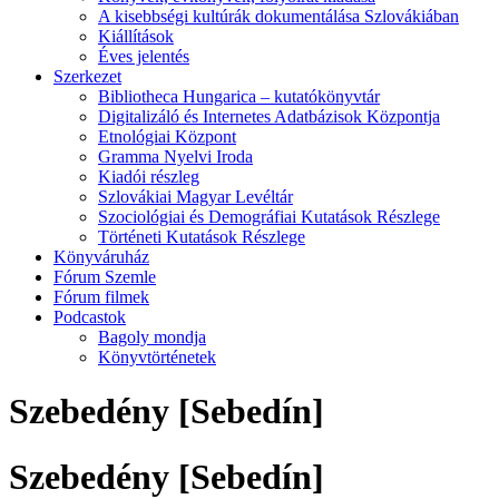
A kisebbségi kultúrák dokumentálása Szlovákiában
Kiállítások
Éves jelentés
Szerkezet
Bibliotheca Hungarica – kutatókönyvtár
Digitalizáló és Internetes Adatbázisok Központja
Etnológiai Központ
Gramma Nyelvi Iroda
Kiadói részleg
Szlovákiai Magyar Levéltár
Szociológiai és Demográfiai Kutatások Részlege
Történeti Kutatások Részlege
Könyváruház
Fórum Szemle
Fórum filmek
Podcastok
Bagoly mondja
Könyvtörténetek
Szebedény [Sebedín]
Szebedény [Sebedín]