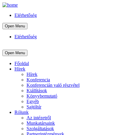
Elérhetőség
Open Menu
Elérhetőség
Open Menu
Főoldal
Hírek
Hírek
Konferencia
Konferencián való részvétel
Kiállítások
Könyvbemutató
Egyéb
Sajtóhír
Rólunk
Az intézetről
Munkatársaink
Szolgáltatások
Partnerintézmények