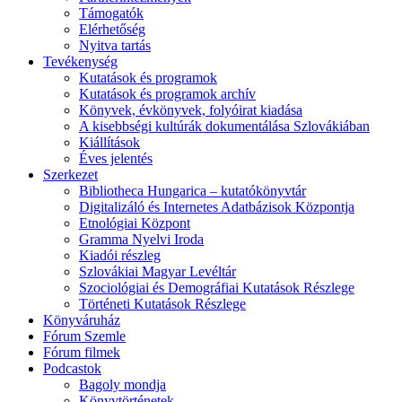
Támogatók
Elérhetőség
Nyitva tartás
Tevékenység
Kutatások és programok
Kutatások és programok archív
Könyvek, évkönyvek, folyóirat kiadása
A kisebbségi kultúrák dokumentálása Szlovákiában
Kiállítások
Éves jelentés
Szerkezet
Bibliotheca Hungarica – kutatókönyvtár
Digitalizáló és Internetes Adatbázisok Központja
Etnológiai Központ
Gramma Nyelvi Iroda
Kiadói részleg
Szlovákiai Magyar Levéltár
Szociológiai és Demográfiai Kutatások Részlege
Történeti Kutatások Részlege
Könyváruház
Fórum Szemle
Fórum filmek
Podcastok
Bagoly mondja
Könyvtörténetek