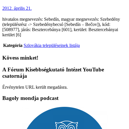
2012. április 21.
hivatalos megnevezés: Sebedín, magyar megnevezés: Szebedény
(településrész -> Szebedénybecsó [Sebedín – Bečov]), kód:
[508977], járás: Besztercebánya [601], kerület: Besztercebányai
kerület [6]
Kategória
Szlovákia településeinek listája
Kövess minket!
A Fórum Kisebbségkutató Intézet YouTube
csatornája
Érvénytelen URL került megadásra.
Bagoly mondja podcast