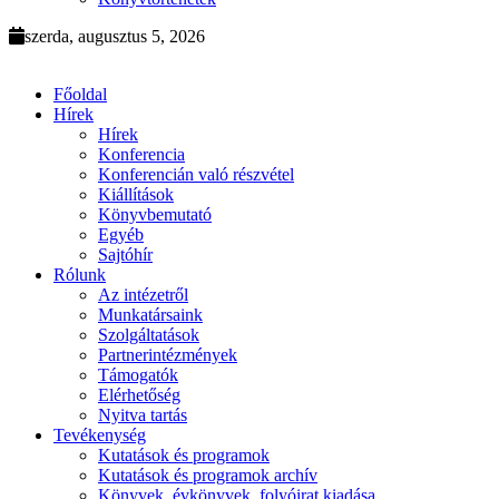
szerda, augusztus 5, 2026
Főoldal
Hírek
Hírek
Konferencia
Konferencián való részvétel
Kiállítások
Könyvbemutató
Egyéb
Sajtóhír
Rólunk
Az intézetről
Munkatársaink
Szolgáltatások
Partnerintézmények
Támogatók
Elérhetőség
Nyitva tartás
Tevékenység
Kutatások és programok
Kutatások és programok archív
Könyvek, évkönyvek, folyóirat kiadása