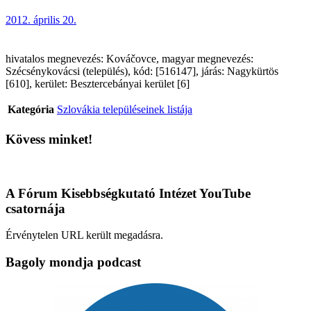
2012. április 20.
hivatalos megnevezés: Kováčovce, magyar megnevezés:
Szécsénykovácsi (település), kód: [516147], járás: Nagykürtös
[610], kerület: Besztercebányai kerület [6]
Kategória
Szlovákia településeinek listája
Kövess minket!
A Fórum Kisebbségkutató Intézet YouTube
csatornája
Érvénytelen URL került megadásra.
Bagoly mondja podcast