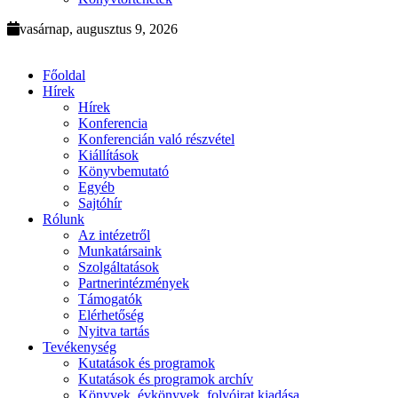
vasárnap, augusztus 9, 2026
Főoldal
Hírek
Hírek
Konferencia
Konferencián való részvétel
Kiállítások
Könyvbemutató
Egyéb
Sajtóhír
Rólunk
Az intézetről
Munkatársaink
Szolgáltatások
Partnerintézmények
Támogatók
Elérhetőség
Nyitva tartás
Tevékenység
Kutatások és programok
Kutatások és programok archív
Könyvek, évkönyvek, folyóirat kiadása