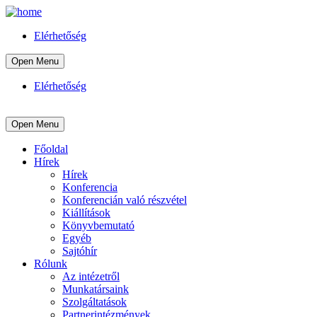
Elérhetőség
Open Menu
Elérhetőség
Open Menu
Főoldal
Hírek
Hírek
Konferencia
Konferencián való részvétel
Kiállítások
Könyvbemutató
Egyéb
Sajtóhír
Rólunk
Az intézetről
Munkatársaink
Szolgáltatások
Partnerintézmények