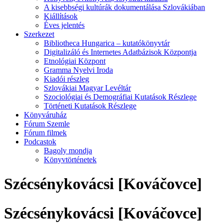
A kisebbségi kultúrák dokumentálása Szlovákiában
Kiállítások
Éves jelentés
Szerkezet
Bibliotheca Hungarica – kutatókönyvtár
Digitalizáló és Internetes Adatbázisok Központja
Etnológiai Központ
Gramma Nyelvi Iroda
Kiadói részleg
Szlovákiai Magyar Levéltár
Szociológiai és Demográfiai Kutatások Részlege
Történeti Kutatások Részlege
Könyváruház
Fórum Szemle
Fórum filmek
Podcastok
Bagoly mondja
Könyvtörténetek
Szécsénykovácsi [Kováčovce]
Szécsénykovácsi [Kováčovce]