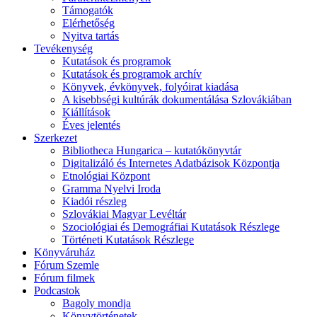
Támogatók
Elérhetőség
Nyitva tartás
Tevékenység
Kutatások és programok
Kutatások és programok archív
Könyvek, évkönyvek, folyóirat kiadása
A kisebbségi kultúrák dokumentálása Szlovákiában
Kiállítások
Éves jelentés
Szerkezet
Bibliotheca Hungarica – kutatókönyvtár
Digitalizáló és Internetes Adatbázisok Központja
Etnológiai Központ
Gramma Nyelvi Iroda
Kiadói részleg
Szlovákiai Magyar Levéltár
Szociológiai és Demográfiai Kutatások Részlege
Történeti Kutatások Részlege
Könyváruház
Fórum Szemle
Fórum filmek
Podcastok
Bagoly mondja
Könyvtörténetek