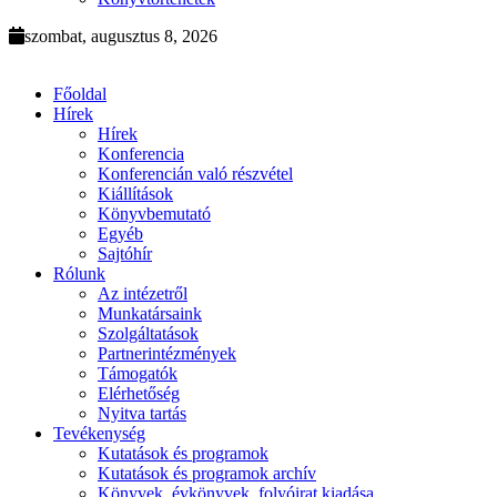
szombat, augusztus 8, 2026
Főoldal
Hírek
Hírek
Konferencia
Konferencián való részvétel
Kiállítások
Könyvbemutató
Egyéb
Sajtóhír
Rólunk
Az intézetről
Munkatársaink
Szolgáltatások
Partnerintézmények
Támogatók
Elérhetőség
Nyitva tartás
Tevékenység
Kutatások és programok
Kutatások és programok archív
Könyvek, évkönyvek, folyóirat kiadása