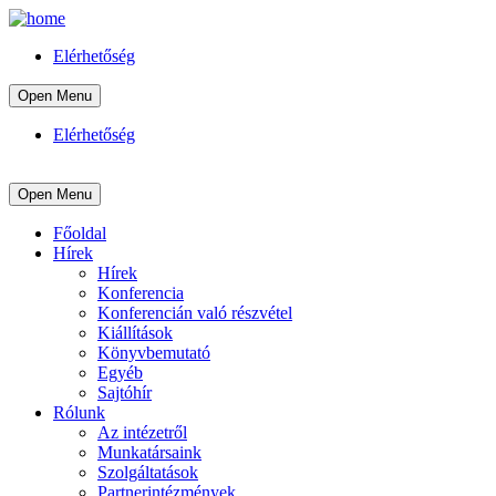
Elérhetőség
Open Menu
Elérhetőség
Open Menu
Főoldal
Hírek
Hírek
Konferencia
Konferencián való részvétel
Kiállítások
Könyvbemutató
Egyéb
Sajtóhír
Rólunk
Az intézetről
Munkatársaink
Szolgáltatások
Partnerintézmények