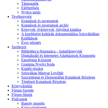
Támogatók
Elérhetőség
Nyitva tartás
Tevékenység
Kutatások és programok
Kutatások és programok archív
Könyvek, évkönyvek, folyóirat kiadása
A kisebbségi kultúrák dokumentálása Szlovákiában
Kiállítások
Éves jelentés
Szerkezet
Bibliotheca Hungarica – kutatókönyvtár
Digitalizáló és Internetes Adatbázisok Központja
Etnológiai Központ
Gramma Nyelvi Iroda
Kiadói részleg
Szlovákiai Magyar Levéltár
Szociológiai és Demográfiai Kutatások Részlege
Történeti Kutatások Részlege
Könyváruház
Fórum Szemle
Fórum filmek
Podcastok
Bagoly mondja
Könyvtörténetek