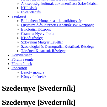
A kisebbségi kultúrák dokumentálása Szlovákiában
Kiállítások
Éves jelentés
Szerkezet
Bibliotheca Hungarica – kutatókönyvtár
Digitalizáló és Internetes Adatbázisok Központja
Etnológiai Központ
Gramma Nyelvi Iroda
Kiadói részleg
Szlovákiai Magyar Levéltár
Szociológiai és Demográfiai Kutatások Részlege
Történeti Kutatások Részlege
Könyváruház
Fórum Szemle
Fórum filmek
Podcastok
Bagoly mondja
Könyvtörténetek
Szedernye [Svederník]
Szedernye [Svederník]