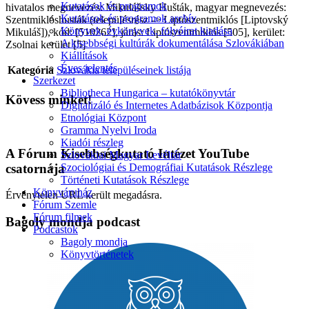
Kutatások és programok
hivatalos megnevezés: Mikulášsky Hušták, magyar megnevezés:
Kutatások és programok archív
Szentmiklóshusták (településrész -> Liptószentmiklós [Liptovský
Könyvek, évkönyvek, folyóirat kiadása
Mikuláš]), kód: [510262], járás: Liptószentmiklós [505], kerület:
A kisebbségi kultúrák dokumentálása Szlovákiában
Zsolnai kerület [5]
Kiállítások
Éves jelentés
Kategória
Szlovákia településeinek listája
Szerkezet
Bibliotheca Hungarica – kutatókönyvtár
Kövess minket!
Digitalizáló és Internetes Adatbázisok Központja
Etnológiai Központ
Gramma Nyelvi Iroda
Kiadói részleg
A Fórum Kisebbségkutató Intézet YouTube
Szlovákiai Magyar Levéltár
csatornája
Szociológiai és Demográfiai Kutatások Részlege
Történeti Kutatások Részlege
Könyváruház
Érvénytelen URL került megadásra.
Fórum Szemle
Fórum filmek
Bagoly mondja podcast
Podcastok
Bagoly mondja
Könyvtörténetek