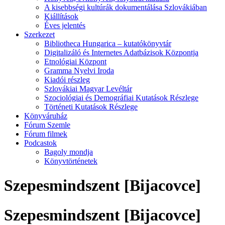
A kisebbségi kultúrák dokumentálása Szlovákiában
Kiállítások
Éves jelentés
Szerkezet
Bibliotheca Hungarica – kutatókönyvtár
Digitalizáló és Internetes Adatbázisok Központja
Etnológiai Központ
Gramma Nyelvi Iroda
Kiadói részleg
Szlovákiai Magyar Levéltár
Szociológiai és Demográfiai Kutatások Részlege
Történeti Kutatások Részlege
Könyváruház
Fórum Szemle
Fórum filmek
Podcastok
Bagoly mondja
Könyvtörténetek
Szepesmindszent [Bijacovce]
Szepesmindszent [Bijacovce]