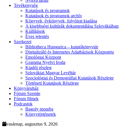
Nyitva tartás
Tevékenység
Kutatások és programok
Kutatások és programok archív
Könyvek, évkönyvek, folyóirat kiadása
A kisebbségi kultúrák dokumentálása Szlovákiában
Kiállítások
Éves jelentés
Szerkezet
Bibliotheca Hungarica – kutatókönyvtár
Digitalizáló és Internetes Adatbázisok Központja
Etnológiai Központ
Gramma Nyelvi Iroda
Kiadói részleg
Szlovákiai Magyar Levéltár
Szociológiai és Demográfiai Kutatások Részlege
Történeti Kutatások Részlege
Könyváruház
Fórum Szemle
Fórum filmek
Podcastok
Bagoly mondja
Könyvtörténetek
vasárnap, augusztus 9, 2026