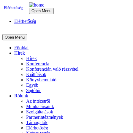
Elérhetőség
Open Menu
Elérhetőség
Open Menu
Főoldal
Hírek
Hírek
Konferencia
Konferencián való részvétel
Kiállítások
Könyvbemutató
Egyéb
Sajtóhír
Rólunk
Az intézetről
Munkatársaink
Szolgáltatások
Partnerintézmények
Támogatók
Elérhetőség