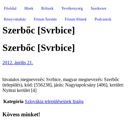
Főoldal
Hírek
Rólunk
Tevékenység
Szerkezet
Könyváruház
Fórum Szemle
Fórum filmek
Podcastok
Szerbőc [Svrbice]
Szerbőc [Svrbice]
2012. április 21.
hivatalos megnevezés: Svrbice, magyar megnevezés: Szerbőc
(település), kód: [556238], járás: Nagytapolcsány [406], kerület:
Nyitrai kerület [4]
Kategória
Szlovákia településeinek listája
Kövess minket!