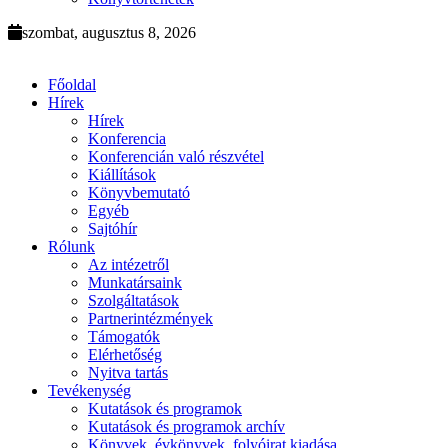
szombat, augusztus 8, 2026
Főoldal
Hírek
Hírek
Konferencia
Konferencián való részvétel
Kiállítások
Könyvbemutató
Egyéb
Sajtóhír
Rólunk
Az intézetről
Munkatársaink
Szolgáltatások
Partnerintézmények
Támogatók
Elérhetőség
Nyitva tartás
Tevékenység
Kutatások és programok
Kutatások és programok archív
Könyvek, évkönyvek, folyóirat kiadása