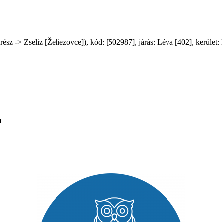
 -> Zseliz [Želiezovce]), kód: [502987], járás: Léva [402], kerület: N
a