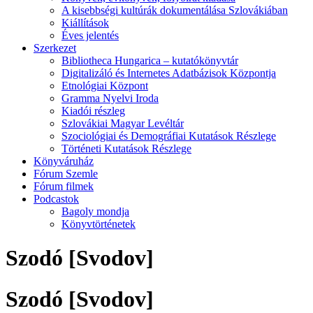
A kisebbségi kultúrák dokumentálása Szlovákiában
Kiállítások
Éves jelentés
Szerkezet
Bibliotheca Hungarica – kutatókönyvtár
Digitalizáló és Internetes Adatbázisok Központja
Etnológiai Központ
Gramma Nyelvi Iroda
Kiadói részleg
Szlovákiai Magyar Levéltár
Szociológiai és Demográfiai Kutatások Részlege
Történeti Kutatások Részlege
Könyváruház
Fórum Szemle
Fórum filmek
Podcastok
Bagoly mondja
Könyvtörténetek
Szodó [Svodov]
Szodó [Svodov]