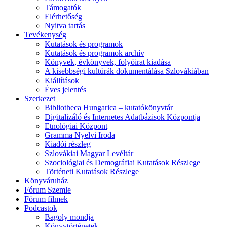
Támogatók
Elérhetőség
Nyitva tartás
Tevékenység
Kutatások és programok
Kutatások és programok archív
Könyvek, évkönyvek, folyóirat kiadása
A kisebbségi kultúrák dokumentálása Szlovákiában
Kiállítások
Éves jelentés
Szerkezet
Bibliotheca Hungarica – kutatókönyvtár
Digitalizáló és Internetes Adatbázisok Központja
Etnológiai Központ
Gramma Nyelvi Iroda
Kiadói részleg
Szlovákiai Magyar Levéltár
Szociológiai és Demográfiai Kutatások Részlege
Történeti Kutatások Részlege
Könyváruház
Fórum Szemle
Fórum filmek
Podcastok
Bagoly mondja
Könyvtörténetek