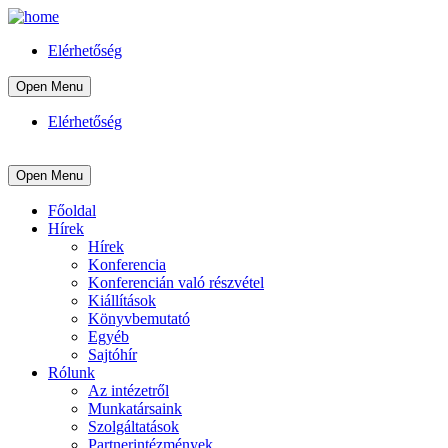
Elérhetőség
Open Menu
Elérhetőség
Open Menu
Főoldal
Hírek
Hírek
Konferencia
Konferencián való részvétel
Kiállítások
Könyvbemutató
Egyéb
Sajtóhír
Rólunk
Az intézetről
Munkatársaink
Szolgáltatások
Partnerintézmények