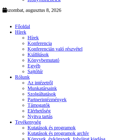
szombat, augusztus 8, 2026
Főoldal
Hírek
Hírek
Konferencia
Konferencián való részvétel
Kiállítások
Könyvbemutató
Egyéb
Sajtóhír
Rólunk
Az intézetről
Munkatársaink
Szolgáltatások
Partnerintézmények
Támogatók
Elérhetőség
Nyitva tartás
Tevékenység
Kutatások és programok
Kutatások és programok archív
Könyvek, évkönyvek, folyóirat kiadása