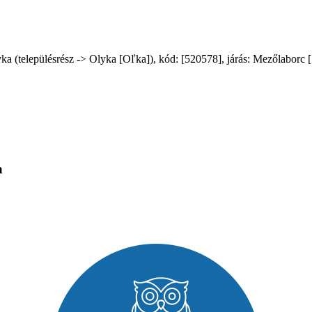
(településrész -> Olyka [Oľka]), kód: [520578], járás: Mezőlaborc [705
a