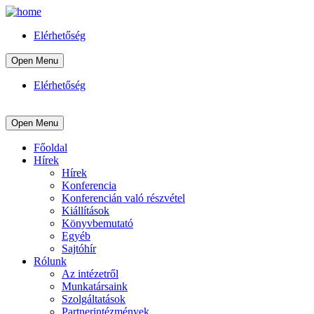
Elérhetőség
Open Menu
Elérhetőség
Open Menu
Főoldal
Hírek
Hírek
Konferencia
Konferencián való részvétel
Kiállítások
Könyvbemutató
Egyéb
Sajtóhír
Rólunk
Az intézetről
Munkatársaink
Szolgáltatások
Partnerintézmények