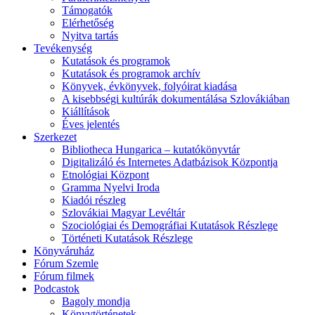
Támogatók
Elérhetőség
Nyitva tartás
Tevékenység
Kutatások és programok
Kutatások és programok archív
Könyvek, évkönyvek, folyóirat kiadása
A kisebbségi kultúrák dokumentálása Szlovákiában
Kiállítások
Éves jelentés
Szerkezet
Bibliotheca Hungarica – kutatókönyvtár
Digitalizáló és Internetes Adatbázisok Központja
Etnológiai Központ
Gramma Nyelvi Iroda
Kiadói részleg
Szlovákiai Magyar Levéltár
Szociológiai és Demográfiai Kutatások Részlege
Történeti Kutatások Részlege
Könyváruház
Fórum Szemle
Fórum filmek
Podcastok
Bagoly mondja
Könyvtörténetek