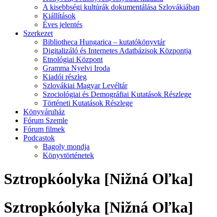
A kisebbségi kultúrák dokumentálása Szlovákiában
Kiállítások
Éves jelentés
Szerkezet
Bibliotheca Hungarica – kutatókönyvtár
Digitalizáló és Internetes Adatbázisok Központja
Etnológiai Központ
Gramma Nyelvi Iroda
Kiadói részleg
Szlovákiai Magyar Levéltár
Szociológiai és Demográfiai Kutatások Részlege
Történeti Kutatások Részlege
Könyváruház
Fórum Szemle
Fórum filmek
Podcastok
Bagoly mondja
Könyvtörténetek
Sztropkóolyka [Nižná Oľka]
Sztropkóolyka [Nižná Oľka]