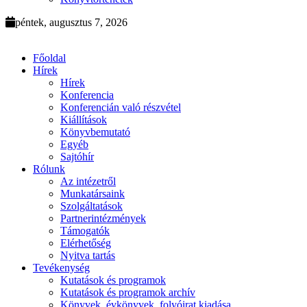
péntek, augusztus 7, 2026
Főoldal
Hírek
Hírek
Konferencia
Konferencián való részvétel
Kiállítások
Könyvbemutató
Egyéb
Sajtóhír
Rólunk
Az intézetről
Munkatársaink
Szolgáltatások
Partnerintézmények
Támogatók
Elérhetőség
Nyitva tartás
Tevékenység
Kutatások és programok
Kutatások és programok archív
Könyvek, évkönyvek, folyóirat kiadása