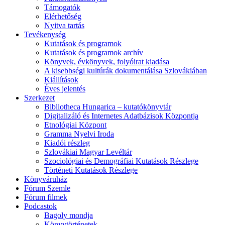
Támogatók
Elérhetőség
Nyitva tartás
Tevékenység
Kutatások és programok
Kutatások és programok archív
Könyvek, évkönyvek, folyóirat kiadása
A kisebbségi kultúrák dokumentálása Szlovákiában
Kiállítások
Éves jelentés
Szerkezet
Bibliotheca Hungarica – kutatókönyvtár
Digitalizáló és Internetes Adatbázisok Központja
Etnológiai Központ
Gramma Nyelvi Iroda
Kiadói részleg
Szlovákiai Magyar Levéltár
Szociológiai és Demográfiai Kutatások Részlege
Történeti Kutatások Részlege
Könyváruház
Fórum Szemle
Fórum filmek
Podcastok
Bagoly mondja
Könyvtörténetek