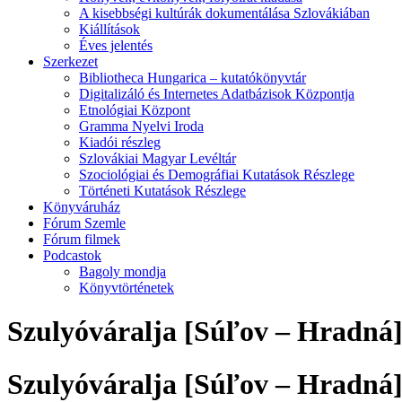
A kisebbségi kultúrák dokumentálása Szlovákiában
Kiállítások
Éves jelentés
Szerkezet
Bibliotheca Hungarica – kutatókönyvtár
Digitalizáló és Internetes Adatbázisok Központja
Etnológiai Központ
Gramma Nyelvi Iroda
Kiadói részleg
Szlovákiai Magyar Levéltár
Szociológiai és Demográfiai Kutatások Részlege
Történeti Kutatások Részlege
Könyváruház
Fórum Szemle
Fórum filmek
Podcastok
Bagoly mondja
Könyvtörténetek
Szulyóváralja [Súľov – Hradná
Szulyóváralja [Súľov – Hradná