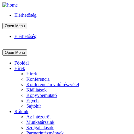
Elérhetőség
Open Menu
Elérhetőség
Open Menu
Főoldal
Hírek
Hírek
Konferencia
Konferencián való részvétel
Kiállítások
Könyvbemutató
Egyéb
Sajtóhír
Rólunk
Az intézetről
Munkatársaink
Szolgáltatások
Partnerintézmények