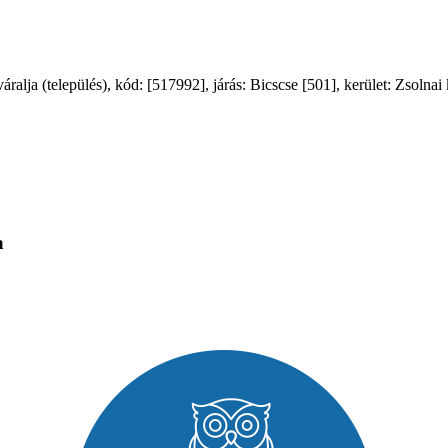
ja (település), kód: [517992], járás: Bicscse [501], kerület: Zsolnai k
a