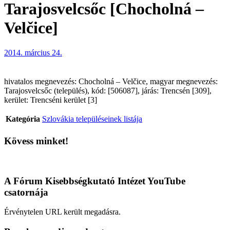
Tarajosvelcsőc [Chocholná –
Velčice]
2014. március 24.
hivatalos megnevezés: Chocholná – Velčice, magyar megnevezés:
Tarajosvelcsőc (település), kód: [506087], járás: Trencsén [309],
kerület: Trencséni kerület [3]
Kategória
Szlovákia településeinek listája
Kövess minket!
A Fórum Kisebbségkutató Intézet YouTube
csatornája
Érvénytelen URL került megadásra.