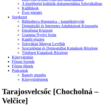
A kisebbségi kultúrák dokumentálása Szlovákiában
Kiállítások
Éves jelentés
Szerkezet
Bibliotheca Hungarica – kutatókönyvtár
Digitalizáló és Internetes Adatbázisok Központja
Etnológiai Központ
Gramma Nyelvi Iroda
Kiadói részleg
Szlovákiai Magyar Levéltár
Szociológiai és Demográfiai Kutatások Részlege
Történeti Kutatások Részlege
Könyváruház
Fórum Szemle
Fórum filmek
Podcastok
Bagoly mondja
Könyvtörténetek
Tarajosvelcsőc [Chocholná –
Velčice]