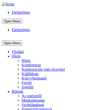
Elérhetőség
Open Menu
Elérhetőség
Open Menu
Főoldal
Hírek
Hírek
Konferencia
Konferencián való részvétel
Kiállítások
Könyvbemutató
Egyéb
Sajtóhír
Rólunk
Az intézetről
Munkatársaink
Szolgáltatások
Partnerintézmények