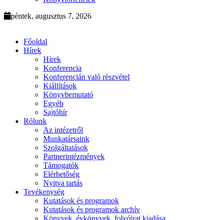
péntek, augusztus 7, 2026
Főoldal
Hírek
Hírek
Konferencia
Konferencián való részvétel
Kiállítások
Könyvbemutató
Egyéb
Sajtóhír
Rólunk
Az intézetről
Munkatársaink
Szolgáltatások
Partnerintézmények
Támogatók
Elérhetőség
Nyitva tartás
Tevékenység
Kutatások és programok
Kutatások és programok archív
Könyvek, évkönyvek, folyóirat kiadása