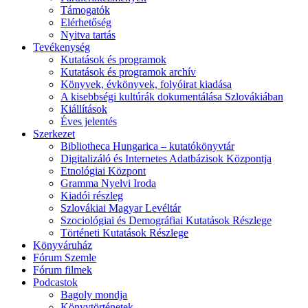
Támogatók
Elérhetőség
Nyitva tartás
Tevékenység
Kutatások és programok
Kutatások és programok archív
Könyvek, évkönyvek, folyóirat kiadása
A kisebbségi kultúrák dokumentálása Szlovákiában
Kiállítások
Éves jelentés
Szerkezet
Bibliotheca Hungarica – kutatókönyvtár
Digitalizáló és Internetes Adatbázisok Központja
Etnológiai Központ
Gramma Nyelvi Iroda
Kiadói részleg
Szlovákiai Magyar Levéltár
Szociológiai és Demográfiai Kutatások Részlege
Történeti Kutatások Részlege
Könyváruház
Fórum Szemle
Fórum filmek
Podcastok
Bagoly mondja
Könyvtörténetek