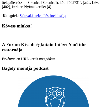
(településrész -> Sikenica [Sikenica]), kód: [502731], járás: Léva
[402], kerület: Nyitrai kerület [4]
Kategória
Szlovákia településeinek listája
Kövess minket!
A Fórum Kisebbségkutató Intézet YouTube
csatornája
Érvénytelen URL került megadásra.
Bagoly mondja podcast