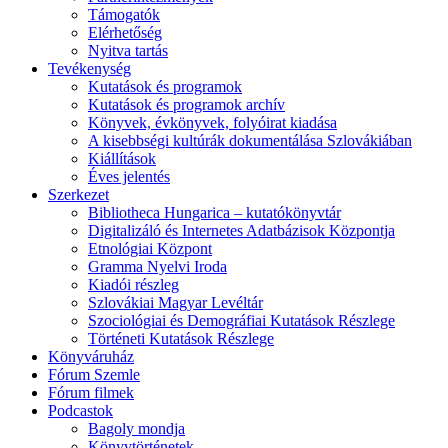
Támogatók
Elérhetőség
Nyitva tartás
Tevékenység
Kutatások és programok
Kutatások és programok archív
Könyvek, évkönyvek, folyóirat kiadása
A kisebbségi kultúrák dokumentálása Szlovákiában
Kiállítások
Éves jelentés
Szerkezet
Bibliotheca Hungarica – kutatókönyvtár
Digitalizáló és Internetes Adatbázisok Központja
Etnológiai Központ
Gramma Nyelvi Iroda
Kiadói részleg
Szlovákiai Magyar Levéltár
Szociológiai és Demográfiai Kutatások Részlege
Történeti Kutatások Részlege
Könyváruház
Fórum Szemle
Fórum filmek
Podcastok
Bagoly mondja
Könyvtörténetek