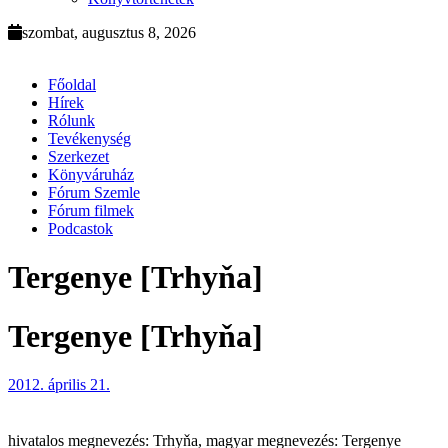
szombat, augusztus 8, 2026
Főoldal
Hírek
Rólunk
Tevékenység
Szerkezet
Könyváruház
Fórum Szemle
Fórum filmek
Podcastok
Tergenye [Trhyňa]
Tergenye [Trhyňa]
2012. április 21.
hivatalos megnevezés: Trhyňa, magyar megnevezés: Tergenye