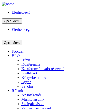
Elérhetőség
Open Menu
Elérhetőség
Open Menu
Főoldal
Hírek
Hírek
Konferencia
Konferencián való részvétel
Kiállítások
Könyvbemutató
Egyéb
Sajtóhír
Rólunk
Az intézetről
Munkatársaink
Szolgáltatások
Partnerintézmények