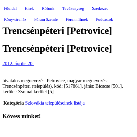
Főoldal
Hírek
Rólunk
Tevékenység
Szerkezet
Könyváruház
Fórum Szemle
Fórum filmek
Podcastok
Trencsénpéteri [Petrovice]
Trencsénpéteri [Petrovice]
2012. április 20.
hivatalos megnevezés: Petrovice, magyar megnevezés:
Trencsénpéteri (település), kód: [517861], járás: Bicscse [501],
kerület: Zsolnai kerület [5]
Kategória
Szlovákia településeinek listája
Kövess minket!