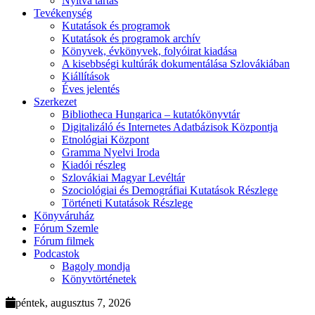
Nyitva tartás
Tevékenység
Kutatások és programok
Kutatások és programok archív
Könyvek, évkönyvek, folyóirat kiadása
A kisebbségi kultúrák dokumentálása Szlovákiában
Kiállítások
Éves jelentés
Szerkezet
Bibliotheca Hungarica – kutatókönyvtár
Digitalizáló és Internetes Adatbázisok Központja
Etnológiai Központ
Gramma Nyelvi Iroda
Kiadói részleg
Szlovákiai Magyar Levéltár
Szociológiai és Demográfiai Kutatások Részlege
Történeti Kutatások Részlege
Könyváruház
Fórum Szemle
Fórum filmek
Podcastok
Bagoly mondja
Könyvtörténetek
péntek, augusztus 7, 2026