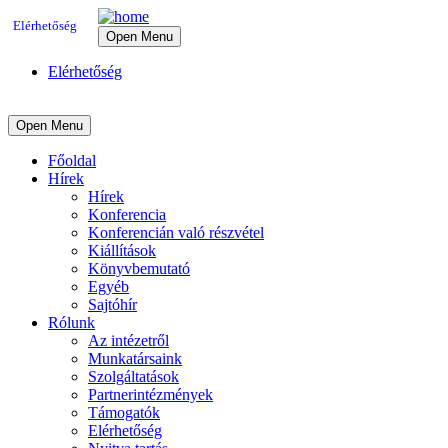
Elérhetőség
Open Menu
Elérhetőség
Open Menu
Főoldal
Hírek
Hírek
Konferencia
Konferencián való részvétel
Kiállítások
Könyvbemutató
Egyéb
Sajtóhír
Rólunk
Az intézetről
Munkatársaink
Szolgáltatások
Partnerintézmények
Támogatók
Elérhetőség