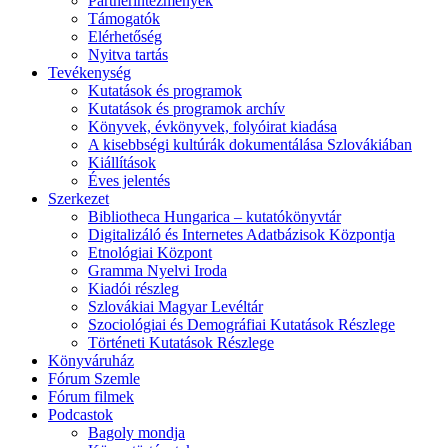
Partnerintézmények
Támogatók
Elérhetőség
Nyitva tartás
Tevékenység
Kutatások és programok
Kutatások és programok archív
Könyvek, évkönyvek, folyóirat kiadása
A kisebbségi kultúrák dokumentálása Szlovákiában
Kiállítások
Éves jelentés
Szerkezet
Bibliotheca Hungarica – kutatókönyvtár
Digitalizáló és Internetes Adatbázisok Központja
Etnológiai Központ
Gramma Nyelvi Iroda
Kiadói részleg
Szlovákiai Magyar Levéltár
Szociológiai és Demográfiai Kutatások Részlege
Történeti Kutatások Részlege
Könyváruház
Fórum Szemle
Fórum filmek
Podcastok
Bagoly mondja