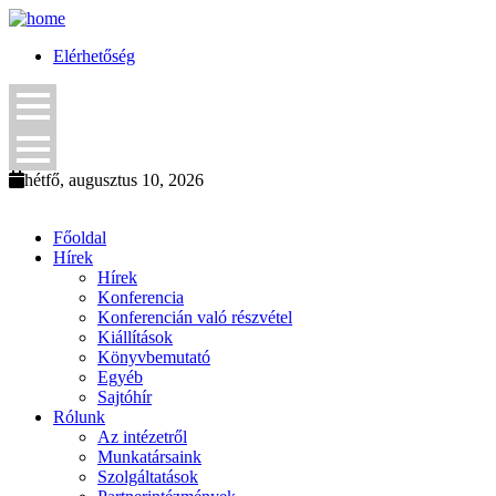
Elérhetőség
hétfő, augusztus 10, 2026
Főoldal
Hírek
Hírek
Konferencia
Konferencián való részvétel
Kiállítások
Könyvbemutató
Egyéb
Sajtóhír
Rólunk
Az intézetről
Munkatársaink
Szolgáltatások