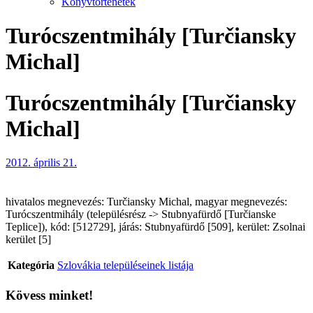
Könyvtörténetek
Turócszentmihály [Turčiansky
Michal]
Turócszentmihály [Turčiansky
Michal]
2012. április 21.
hivatalos megnevezés: Turčiansky Michal, magyar megnevezés:
Turócszentmihály (településrész -> Stubnyafürdő [Turčianske
Teplice]), kód: [512729], járás: Stubnyafürdő [509], kerület: Zsolnai
kerület [5]
Kategória
Szlovákia településeinek listája
Kövess minket!