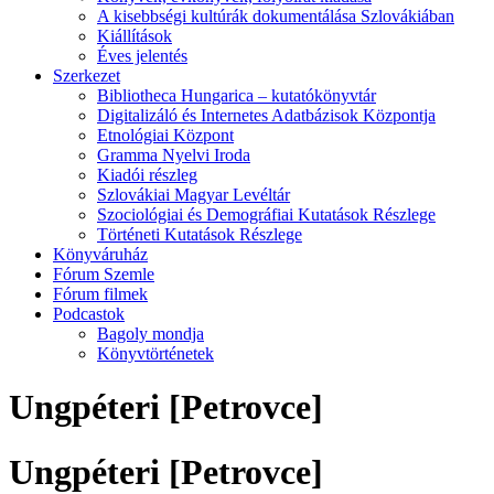
A kisebbségi kultúrák dokumentálása Szlovákiában
Kiállítások
Éves jelentés
Szerkezet
Bibliotheca Hungarica – kutatókönyvtár
Digitalizáló és Internetes Adatbázisok Központja
Etnológiai Központ
Gramma Nyelvi Iroda
Kiadói részleg
Szlovákiai Magyar Levéltár
Szociológiai és Demográfiai Kutatások Részlege
Történeti Kutatások Részlege
Könyváruház
Fórum Szemle
Fórum filmek
Podcastok
Bagoly mondja
Könyvtörténetek
Ungpéteri [Petrovce]
Ungpéteri [Petrovce]