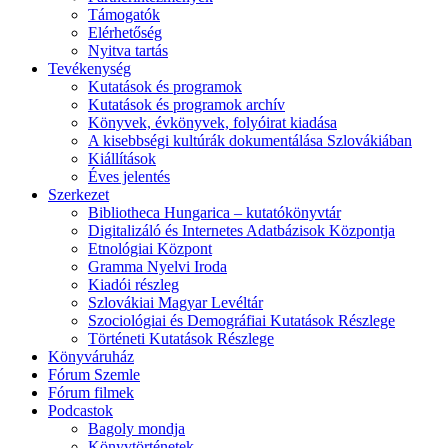
Támogatók
Elérhetőség
Nyitva tartás
Tevékenység
Kutatások és programok
Kutatások és programok archív
Könyvek, évkönyvek, folyóirat kiadása
A kisebbségi kultúrák dokumentálása Szlovákiában
Kiállítások
Éves jelentés
Szerkezet
Bibliotheca Hungarica – kutatókönyvtár
Digitalizáló és Internetes Adatbázisok Központja
Etnológiai Központ
Gramma Nyelvi Iroda
Kiadói részleg
Szlovákiai Magyar Levéltár
Szociológiai és Demográfiai Kutatások Részlege
Történeti Kutatások Részlege
Könyváruház
Fórum Szemle
Fórum filmek
Podcastok
Bagoly mondja
Könyvtörténetek