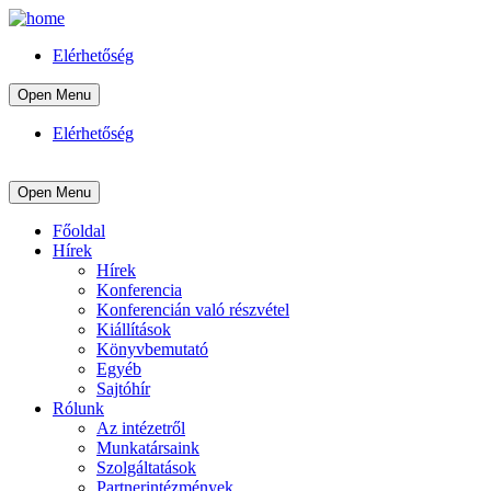
Elérhetőség
Open Menu
Elérhetőség
Open Menu
Főoldal
Hírek
Hírek
Konferencia
Konferencián való részvétel
Kiállítások
Könyvbemutató
Egyéb
Sajtóhír
Rólunk
Az intézetről
Munkatársaink
Szolgáltatások
Partnerintézmények