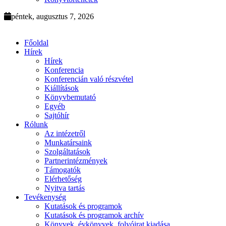
péntek, augusztus 7, 2026
Főoldal
Hírek
Hírek
Konferencia
Konferencián való részvétel
Kiállítások
Könyvbemutató
Egyéb
Sajtóhír
Rólunk
Az intézetről
Munkatársaink
Szolgáltatások
Partnerintézmények
Támogatók
Elérhetőség
Nyitva tartás
Tevékenység
Kutatások és programok
Kutatások és programok archív
Könyvek, évkönyvek, folyóirat kiadása