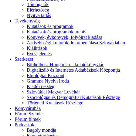
Támogatók
Elérhetőség
Nyitva tartás
Tevékenység
Kutatások és programok
Kutatások és programok archív
Könyvek, évkönyvek, folyóirat kiadása
A kisebbségi kultúrák dokumentálása Szlovákiában
Kiállítások
Éves jelentés
Szerkezet
Bibliotheca Hungarica – kutatókönyvtár
Digitalizáló és Internetes Adatbázisok Központja
Etnológiai Központ
Gramma Nyelvi Iroda
Kiadói részleg
Szlovákiai Magyar Levéltár
Szociológiai és Demográfiai Kutatások Részlege
Történeti Kutatások Részlege
Könyváruház
Fórum Szemle
Fórum filmek
Podcastok
Bagoly mondja
Könyvtörténetek