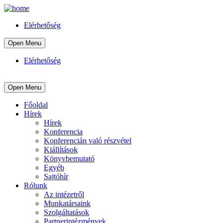
Elérhetőség
Open Menu
Elérhetőség
Open Menu
Főoldal
Hírek
Hírek
Konferencia
Konferencián való részvétel
Kiállítások
Könyvbemutató
Egyéb
Sajtóhír
Rólunk
Az intézetről
Munkatársaink
Szolgáltatások
Partnerintézmények