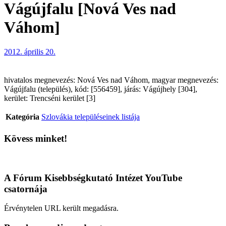
Vágújfalu [Nová Ves nad
Váhom]
2012. április 20.
hivatalos megnevezés: Nová Ves nad Váhom, magyar megnevezés:
Vágújfalu (település), kód: [556459], járás: Vágújhely [304],
kerület: Trencséni kerület [3]
Kategória
Szlovákia településeinek listája
Kövess minket!
A Fórum Kisebbségkutató Intézet YouTube
csatornája
Érvénytelen URL került megadásra.