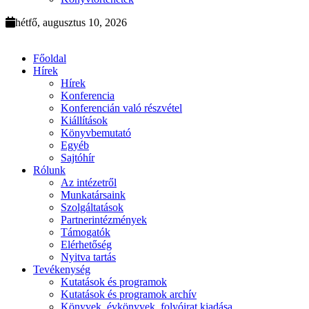
hétfő, augusztus 10, 2026
Főoldal
Hírek
Hírek
Konferencia
Konferencián való részvétel
Kiállítások
Könyvbemutató
Egyéb
Sajtóhír
Rólunk
Az intézetről
Munkatársaink
Szolgáltatások
Partnerintézmények
Támogatók
Elérhetőség
Nyitva tartás
Tevékenység
Kutatások és programok
Kutatások és programok archív
Könyvek, évkönyvek, folyóirat kiadása