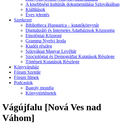
A kisebbségi kultúrák dokumentálása Szlovákiában
Kiállítások
Éves jelentés
Szerkezet
Bibliotheca Hungarica – kutatókönyvtár
Digitalizáló és Internetes Adatbázisok Központja
Etnológiai Központ
Gramma Nyelvi Iroda
Kiadói részleg
Szlovákiai Magyar Levéltár
Szociológiai és Demográfiai Kutatások Részlege
Történeti Kutatások Részlege
Könyváruház
Fórum Szemle
Fórum filmek
Podcastok
Bagoly mondja
Könyvtörténetek
Vágújfalu [Nová Ves nad
Váhom]