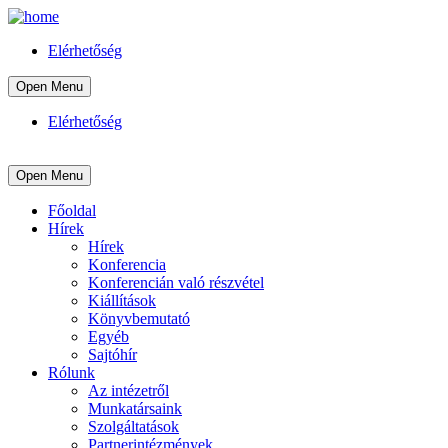
Elérhetőség
Open Menu
Elérhetőség
Open Menu
Főoldal
Hírek
Hírek
Konferencia
Konferencián való részvétel
Kiállítások
Könyvbemutató
Egyéb
Sajtóhír
Rólunk
Az intézetről
Munkatársaink
Szolgáltatások
Partnerintézmények