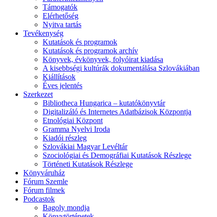
Támogatók
Elérhetőség
Nyitva tartás
Tevékenység
Kutatások és programok
Kutatások és programok archív
Könyvek, évkönyvek, folyóirat kiadása
A kisebbségi kultúrák dokumentálása Szlovákiában
Kiállítások
Éves jelentés
Szerkezet
Bibliotheca Hungarica – kutatókönyvtár
Digitalizáló és Internetes Adatbázisok Központja
Etnológiai Központ
Gramma Nyelvi Iroda
Kiadói részleg
Szlovákiai Magyar Levéltár
Szociológiai és Demográfiai Kutatások Részlege
Történeti Kutatások Részlege
Könyváruház
Fórum Szemle
Fórum filmek
Podcastok
Bagoly mondja
Könyvtörténetek