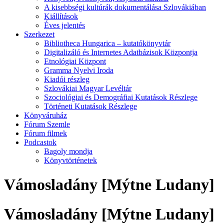
A kisebbségi kultúrák dokumentálása Szlovákiában
Kiállítások
Éves jelentés
Szerkezet
Bibliotheca Hungarica – kutatókönyvtár
Digitalizáló és Internetes Adatbázisok Központja
Etnológiai Központ
Gramma Nyelvi Iroda
Kiadói részleg
Szlovákiai Magyar Levéltár
Szociológiai és Demográfiai Kutatások Részlege
Történeti Kutatások Részlege
Könyváruház
Fórum Szemle
Fórum filmek
Podcastok
Bagoly mondja
Könyvtörténetek
Vámosladány [Mýtne Ludany]
Vámosladány [Mýtne Ludany]