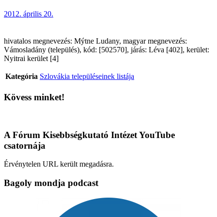
2012. április 20.
hivatalos megnevezés: Mýtne Ludany, magyar megnevezés:
Vámosladány (település), kód: [502570], járás: Léva [402], kerület:
Nyitrai kerület [4]
Kategória
Szlovákia településeinek listája
Kövess minket!
A Fórum Kisebbségkutató Intézet YouTube
csatornája
Érvénytelen URL került megadásra.
Bagoly mondja podcast