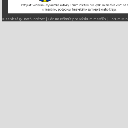
Kisebbségkutató Intézet | Fórum inštitút pre výskum menšín | Forum Min