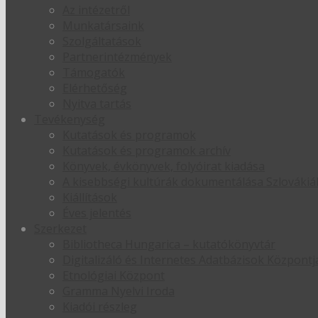
Az intézetről
Munkatársaink
Szolgáltatások
Partnerintézmények
Támogatók
Elérhetőség
Nyitva tartás
Tevékenység
Kutatások és programok
Kutatások és programok archív
Könyvek, évkönyvek, folyóirat kiadása
A kisebbségi kultúrák dokumentálása Szlováki
Kiállítások
Éves jelentés
Szerkezet
Bibliotheca Hungarica – kutatókönyvtár
Digitalizáló és Internetes Adatbázisok Központj
Etnológiai Központ
Gramma Nyelvi Iroda
Kiadói részleg