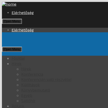
Elérhetőség
Open Menu
Elérhetőség
Open Menu
Főoldal
Hírek
Hírek
Konferencia
Konferencián való részvétel
Kiállítások
Könyvbemutató
Egyéb
Sajtóhír
Rólunk