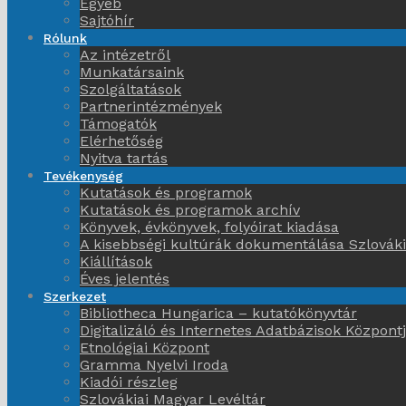
Egyéb
Sajtóhír
Rólunk
Az intézetről
Munkatársaink
Szolgáltatások
Partnerintézmények
Támogatók
Elérhetőség
Nyitva tartás
Tevékenység
Kutatások és programok
Kutatások és programok archív
Könyvek, évkönyvek, folyóirat kiadása
A kisebbségi kultúrák dokumentálása Szlovák
Kiállítások
Éves jelentés
Szerkezet
Bibliotheca Hungarica – kutatókönyvtár
Digitalizáló és Internetes Adatbázisok Központ
Etnológiai Központ
Gramma Nyelvi Iroda
Kiadói részleg
Szlovákiai Magyar Levéltár