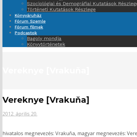
Szociológiai és Demográfiai Kutatások Részleg
Történeti Kutatások Részlege
Könyváruház
Fórum Szemle
Fórum filmek
Podcastok
Bagoly mondja
Könyvtörténetek
Vereknye [Vrakuňa]
Vereknye [Vrakuňa]
2012. április 20.
hivatalos megnevezés: Vrakuňa, magyar megnevezés: Vereknye