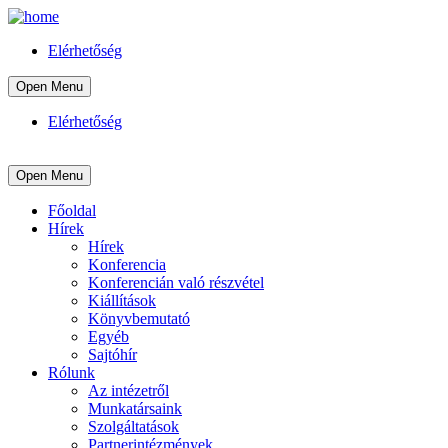
Elérhetőség
Open Menu
Elérhetőség
Open Menu
Főoldal
Hírek
Hírek
Konferencia
Konferencián való részvétel
Kiállítások
Könyvbemutató
Egyéb
Sajtóhír
Rólunk
Az intézetről
Munkatársaink
Szolgáltatások
Partnerintézmények