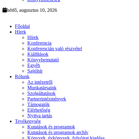
hétfő, augusztus 10, 2026
Főoldal
Hírek
Hírek
Konferencia
Konferencián való részvétel
Kiállítások
Könyvbemutató
Egyéb
Sajtóhír
Rólunk
Az intézetről
Munkatársaink
Szolgáltatások
Partnerintézmények
Támogatók
Elérhetőség
Nyitva tartás
Tevékenység
Kutatások és programok
Kutatások és programok archív
Könyvek, évkönyvek, folyóirat kiadása