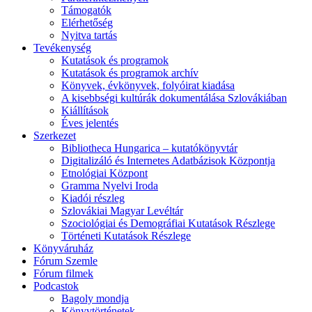
Támogatók
Elérhetőség
Nyitva tartás
Tevékenység
Kutatások és programok
Kutatások és programok archív
Könyvek, évkönyvek, folyóirat kiadása
A kisebbségi kultúrák dokumentálása Szlovákiában
Kiállítások
Éves jelentés
Szerkezet
Bibliotheca Hungarica – kutatókönyvtár
Digitalizáló és Internetes Adatbázisok Központja
Etnológiai Központ
Gramma Nyelvi Iroda
Kiadói részleg
Szlovákiai Magyar Levéltár
Szociológiai és Demográfiai Kutatások Részlege
Történeti Kutatások Részlege
Könyváruház
Fórum Szemle
Fórum filmek
Podcastok
Bagoly mondja
Könyvtörténetek