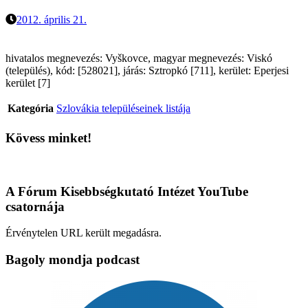
2012. április 21.
hivatalos megnevezés: Vyškovce, magyar megnevezés: Viskó
(település), kód: [528021], járás: Sztropkó [711], kerület: Eperjesi
kerület [7]
Kategória
Szlovákia településeinek listája
Kövess minket!
A Fórum Kisebbségkutató Intézet YouTube
csatornája
Érvénytelen URL került megadásra.
Bagoly mondja podcast