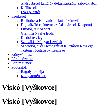
A kisebbségi kultúrák dokumentálása Szlovákiában
Kiállítások
Éves jelentés
Szerkezet
Bibliotheca Hungarica – kutatókönyvtár
Digitalizáló és Internetes Adatbázisok Központja
Etnológiai Központ
Gramma Nyelvi Iroda
Kiadói részleg
Szlovákiai Magyar Levéltár
Szociológiai és Demográfiai Kutatások Részlege
Történeti Kutatások Részlege
Könyváruház
Fórum Szemle
Fórum filmek
Podcastok
Bagoly mondja
Könyvtörténetek
Viskó [Vyškovce]
Viskó [Vyškovce]