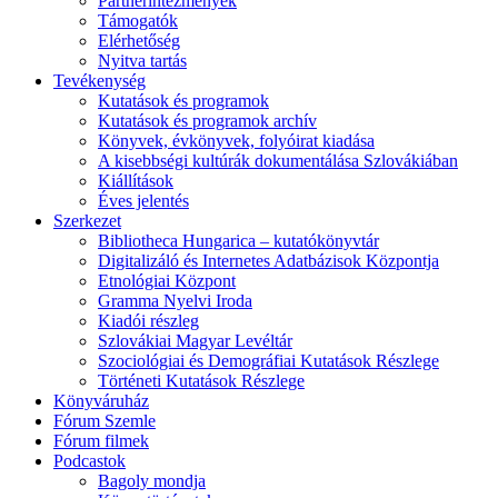
Partnerintézmények
Támogatók
Elérhetőség
Nyitva tartás
Tevékenység
Kutatások és programok
Kutatások és programok archív
Könyvek, évkönyvek, folyóirat kiadása
A kisebbségi kultúrák dokumentálása Szlovákiában
Kiállítások
Éves jelentés
Szerkezet
Bibliotheca Hungarica – kutatókönyvtár
Digitalizáló és Internetes Adatbázisok Központja
Etnológiai Központ
Gramma Nyelvi Iroda
Kiadói részleg
Szlovákiai Magyar Levéltár
Szociológiai és Demográfiai Kutatások Részlege
Történeti Kutatások Részlege
Könyváruház
Fórum Szemle
Fórum filmek
Podcastok
Bagoly mondja