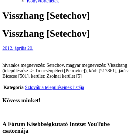
Könyvtörténetek
Visszhang [Setechov]
Visszhang [Setechov]
2012. április 20.
hivatalos megnevezés: Setechov, magyar megnevezés: Visszhang
(településrész -> Trencsénpéteri [Petrovice]), kód: [517861], járás:
Bicscse [501], kerület: Zsolnai kerület [5]
Kategória
Szlovákia településeinek listája
Kövess minket!
A Fórum Kisebbségkutató Intézet YouTube
csatornája