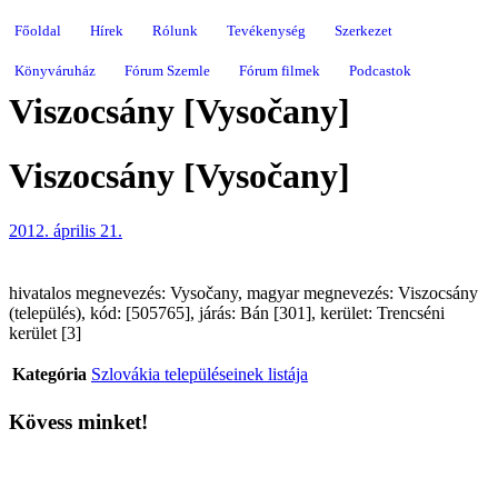
Főoldal
Hírek
Rólunk
Tevékenység
Szerkezet
Könyváruház
Fórum Szemle
Fórum filmek
Podcastok
Viszocsány [Vysočany]
Viszocsány [Vysočany]
2012. április 21.
hivatalos megnevezés: Vysočany, magyar megnevezés: Viszocsány
(település), kód: [505765], járás: Bán [301], kerület: Trencséni
kerület [3]
Kategória
Szlovákia településeinek listája
Kövess minket!