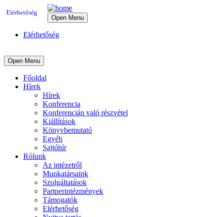
Elérhetőség
Open Menu
Elérhetőség
Open Menu
Főoldal
Hírek
Hírek
Konferencia
Konferencián való részvétel
Kiállítások
Könyvbemutató
Egyéb
Sajtóhír
Rólunk
Az intézetről
Munkatársaink
Szolgáltatások
Partnerintézmények
Támogatók
Elérhetőség