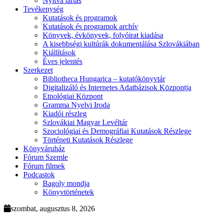
Nyitva tartás
Tevékenység
Kutatások és programok
Kutatások és programok archív
Könyvek, évkönyvek, folyóirat kiadása
A kisebbségi kultúrák dokumentálása Szlovákiában
Kiállítások
Éves jelentés
Szerkezet
Bibliotheca Hungarica – kutatókönyvtár
Digitalizáló és Internetes Adatbázisok Központja
Etnológiai Központ
Gramma Nyelvi Iroda
Kiadói részleg
Szlovákiai Magyar Levéltár
Szociológiai és Demográfiai Kutatások Részlege
Történeti Kutatások Részlege
Könyváruház
Fórum Szemle
Fórum filmek
Podcastok
Bagoly mondja
Könyvtörténetek
szombat, augusztus 8, 2026