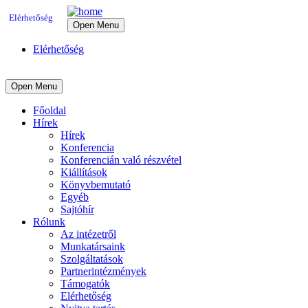
Elérhetőség
Open Menu
Elérhetőség
Open Menu
Főoldal
Hírek
Hírek
Konferencia
Konferencián való részvétel
Kiállítások
Könyvbemutató
Egyéb
Sajtóhír
Rólunk
Az intézetről
Munkatársaink
Szolgáltatások
Partnerintézmények
Támogatók
Elérhetőség