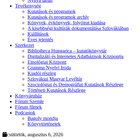
Nyitva tartás
Tevékenység
Kutatások és programok
Kutatások és programok archív
Könyvek, évkönyvek, folyóirat kiadása
A kisebbségi kultúrák dokumentálása Szlovákiában
Kiállítások
Éves jelentés
Szerkezet
Bibliotheca Hungarica – kutatókönyvtár
Digitalizáló és Internetes Adatbázisok Központja
Etnológiai Központ
Gramma Nyelvi Iroda
Kiadói részleg
Szlovákiai Magyar Levéltár
Szociológiai és Demográfiai Kutatások Részlege
Történeti Kutatások Részlege
Könyváruház
Fórum Szemle
Fórum filmek
Podcastok
Bagoly mondja
Könyvtörténetek
csütörtök, augusztus 6, 2026