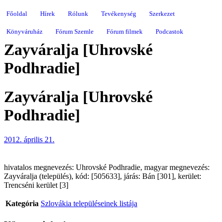
Főoldal
Hírek
Rólunk
Tevékenység
Szerkezet
Könyváruház
Fórum Szemle
Fórum filmek
Podcastok
Zayváralja [Uhrovské
Podhradie]
Zayváralja [Uhrovské
Podhradie]
2012. április 21.
hivatalos megnevezés: Uhrovské Podhradie, magyar megnevezés:
Zayváralja (település), kód: [505633], járás: Bán [301], kerület:
Trencséni kerület [3]
Kategória
Szlovákia településeinek listája