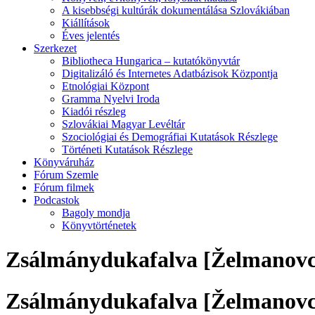
A kisebbségi kultúrák dokumentálása Szlovákiában
Kiállítások
Éves jelentés
Szerkezet
Bibliotheca Hungarica – kutatókönyvtár
Digitalizáló és Internetes Adatbázisok Központja
Etnológiai Központ
Gramma Nyelvi Iroda
Kiadói részleg
Szlovákiai Magyar Levéltár
Szociológiai és Demográfiai Kutatások Részlege
Történeti Kutatások Részlege
Könyváruház
Fórum Szemle
Fórum filmek
Podcastok
Bagoly mondja
Könyvtörténetek
Zsálmánydukafalva [Želmanovc
Zsálmánydukafalva [Želmanovc