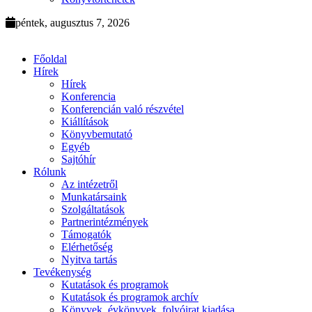
péntek, augusztus 7, 2026
Főoldal
Hírek
Hírek
Konferencia
Konferencián való részvétel
Kiállítások
Könyvbemutató
Egyéb
Sajtóhír
Rólunk
Az intézetről
Munkatársaink
Szolgáltatások
Partnerintézmények
Támogatók
Elérhetőség
Nyitva tartás
Tevékenység
Kutatások és programok
Kutatások és programok archív
Könyvek, évkönyvek, folyóirat kiadása