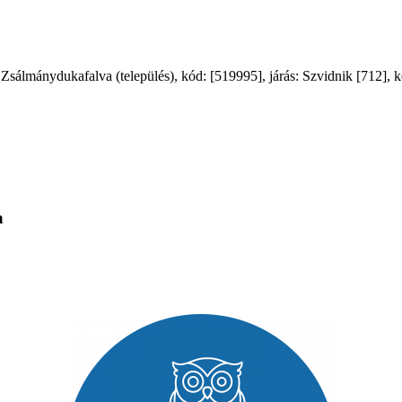
mánydukafalva (település), kód: [519995], járás: Szvidnik [712], kerü
a