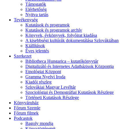
Támogatók
Elérhetőség
Nyitva tartás
Tevékenység
Kutatások és programok
Kutatások és programok archív
Könyvek, évkönyvek, folyóirat kiadása
A kisebbségi kultúrák dokumentálása Szlovákiában
Kiállítások
Éves jelentés
Szerkezet
Bibliotheca Hungarica – kutatókönyvtár
Digitalizáló és Internetes Adatbázisok Központja
Etnológiai Központ
Gramma Nyelvi Iroda
Kiadói részleg
Szlovákiai Magyar Levéltár
Szociológiai és Demográfiai Kutatások Részlege
Történeti Kutatások Részlege
Könyváruház
Fórum Szemle
Fórum filmek
Podcastok
Bagoly mondja
Könyvtörténetek