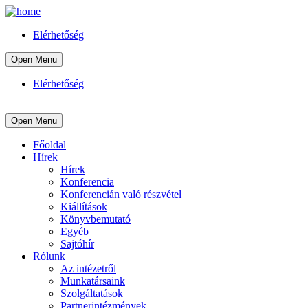
Elérhetőség
Open Menu
Elérhetőség
Open Menu
Főoldal
Hírek
Hírek
Konferencia
Konferencián való részvétel
Kiállítások
Könyvbemutató
Egyéb
Sajtóhír
Rólunk
Az intézetről
Munkatársaink
Szolgáltatások
Partnerintézmények