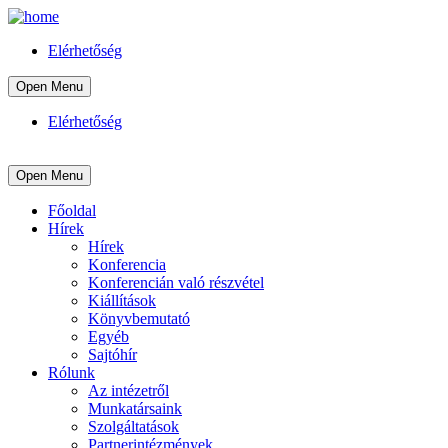
Elérhetőség
Open Menu
Elérhetőség
Open Menu
Főoldal
Hírek
Hírek
Konferencia
Konferencián való részvétel
Kiállítások
Könyvbemutató
Egyéb
Sajtóhír
Rólunk
Az intézetről
Munkatársaink
Szolgáltatások
Partnerintézmények