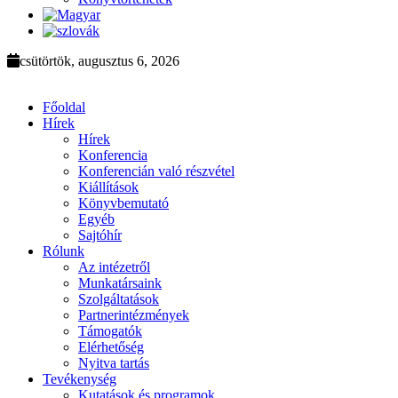
csütörtök, augusztus 6, 2026
Főoldal
Hírek
Hírek
Konferencia
Konferencián való részvétel
Kiállítások
Könyvbemutató
Egyéb
Sajtóhír
Rólunk
Az intézetről
Munkatársaink
Szolgáltatások
Partnerintézmények
Támogatók
Elérhetőség
Nyitva tartás
Tevékenység
Kutatások és programok