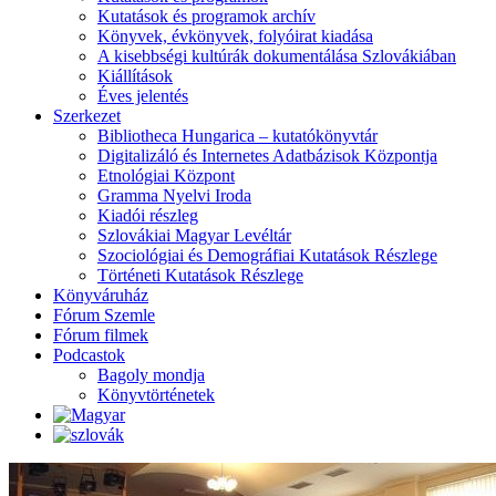
Kutatások és programok archív
Könyvek, évkönyvek, folyóirat kiadása
A kisebbségi kultúrák dokumentálása Szlovákiában
Kiállítások
Éves jelentés
Szerkezet
Bibliotheca Hungarica – kutatókönyvtár
Digitalizáló és Internetes Adatbázisok Központja
Etnológiai Központ
Gramma Nyelvi Iroda
Kiadói részleg
Szlovákiai Magyar Levéltár
Szociológiai és Demográfiai Kutatások Részlege
Történeti Kutatások Részlege
Könyváruház
Fórum Szemle
Fórum filmek
Podcastok
Bagoly mondja
Könyvtörténetek