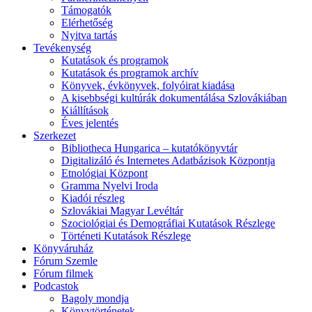
Támogatók
Elérhetőség
Nyitva tartás
Tevékenység
Kutatások és programok
Kutatások és programok archív
Könyvek, évkönyvek, folyóirat kiadása
A kisebbségi kultúrák dokumentálása Szlovákiában
Kiállítások
Éves jelentés
Szerkezet
Bibliotheca Hungarica – kutatókönyvtár
Digitalizáló és Internetes Adatbázisok Központja
Etnológiai Központ
Gramma Nyelvi Iroda
Kiadói részleg
Szlovákiai Magyar Levéltár
Szociológiai és Demográfiai Kutatások Részlege
Történeti Kutatások Részlege
Könyváruház
Fórum Szemle
Fórum filmek
Podcastok
Bagoly mondja
Könyvtörténetek