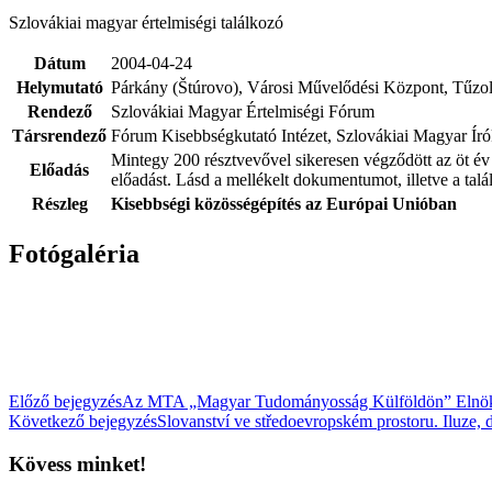
Szlovákiai magyar értelmiségi találkozó
Dátum
2004-04-24
Helymutató
Párkány (Štúrovo), Városi Művelődési Központ, Tűzolt
Rendező
Szlovákiai Magyar Értelmiségi Fórum
Társrendező
Fórum Kisebbségkutató Intézet, Szlovákiai Magyar Író
Mintegy 200 résztvevővel sikeresen végződött az öt év 
Előadás
előadást. Lásd a mellékelt dokumentumot, illetve a talá
Részleg
Kisebbségi közösségépítés az Európai Unióban
Fotógaléria
Előző bejegyzés
Az MTA „Magyar Tudományosság Külföldön” Elnöki B
Következő bejegyzés
Slovanství ve středoevropském prostoru. Iluze, de
Kövess minket!