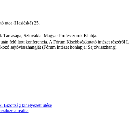
ó utca (Hasičská) 25.
k Társasága, Szlovákiai Magyar Professzorok Klubja.
után felújított konferencia. A Fórum Kisebbségkutató intézet részéről 
lkozó sajtóvisszhangját (Fórum Intézet honlapja: Sajtóvisszhang).
izottság kihelyezett ülése
ziluze a realita