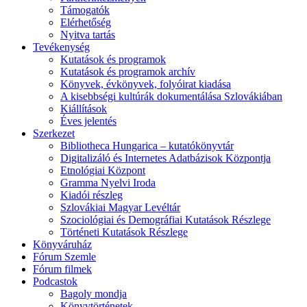
Támogatók
Elérhetőség
Nyitva tartás
Tevékenység
Kutatások és programok
Kutatások és programok archív
Könyvek, évkönyvek, folyóirat kiadása
A kisebbségi kultúrák dokumentálása Szlovákiában
Kiállítások
Éves jelentés
Szerkezet
Bibliotheca Hungarica – kutatókönyvtár
Digitalizáló és Internetes Adatbázisok Központja
Etnológiai Központ
Gramma Nyelvi Iroda
Kiadói részleg
Szlovákiai Magyar Levéltár
Szociológiai és Demográfiai Kutatások Részlege
Történeti Kutatások Részlege
Könyváruház
Fórum Szemle
Fórum filmek
Podcastok
Bagoly mondja
Könyvtörténetek