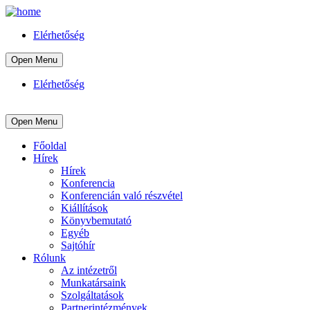
Elérhetőség
Open Menu
Elérhetőség
Open Menu
Főoldal
Hírek
Hírek
Konferencia
Konferencián való részvétel
Kiállítások
Könyvbemutató
Egyéb
Sajtóhír
Rólunk
Az intézetről
Munkatársaink
Szolgáltatások
Partnerintézmények