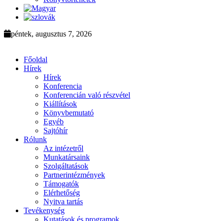
péntek, augusztus 7, 2026
Főoldal
Hírek
Hírek
Konferencia
Konferencián való részvétel
Kiállítások
Könyvbemutató
Egyéb
Sajtóhír
Rólunk
Az intézetről
Munkatársaink
Szolgáltatások
Partnerintézmények
Támogatók
Elérhetőség
Nyitva tartás
Tevékenység
Kutatások és programok