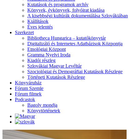
Kutatások és programok archív
Könyvek, évkönyvek, folyóirat kiadása
A kisebbségi kultúrák dokumentálása Szlovákiában
Kiállítások
Éves jelentés
Szerkezet
Bibliotheca Hungarica – kutatókönyvtár
Digitalizáló és Internetes Adatbázisok Központja
Etnológiai Központ
Gramma Nyelvi Iroda
Kiadói részleg
Szlovákiai Magyar Levéltár
Szociológiai és Demográfiai Kutatások Részlege
Történeti Kutatások Részlege
Könyváruház
Fórum Szemle
Fórum filmek
Podcastok
Bagoly mondja
Könyvtörténetek