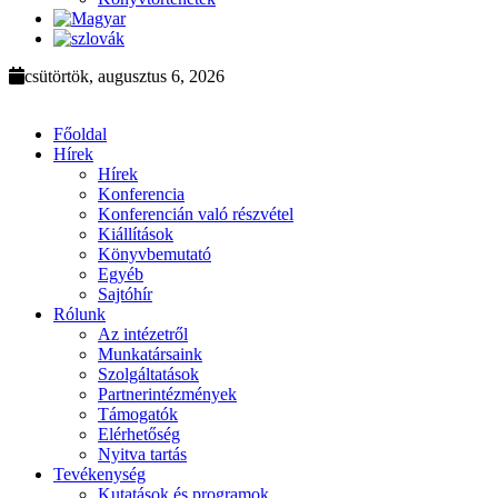
csütörtök, augusztus 6, 2026
Főoldal
Hírek
Hírek
Konferencia
Konferencián való részvétel
Kiállítások
Könyvbemutató
Egyéb
Sajtóhír
Rólunk
Az intézetről
Munkatársaink
Szolgáltatások
Partnerintézmények
Támogatók
Elérhetőség
Nyitva tartás
Tevékenység
Kutatások és programok