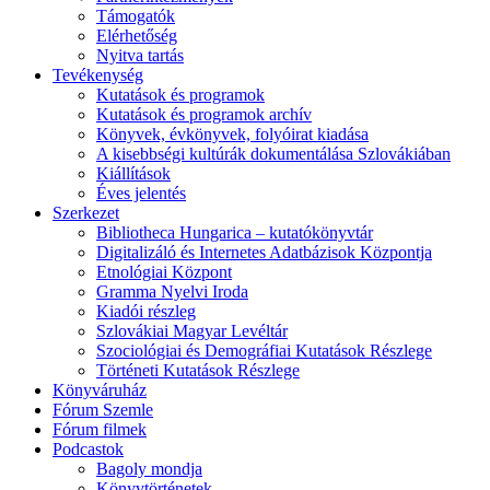
Támogatók
Elérhetőség
Nyitva tartás
Tevékenység
Kutatások és programok
Kutatások és programok archív
Könyvek, évkönyvek, folyóirat kiadása
A kisebbségi kultúrák dokumentálása Szlovákiában
Kiállítások
Éves jelentés
Szerkezet
Bibliotheca Hungarica – kutatókönyvtár
Digitalizáló és Internetes Adatbázisok Központja
Etnológiai Központ
Gramma Nyelvi Iroda
Kiadói részleg
Szlovákiai Magyar Levéltár
Szociológiai és Demográfiai Kutatások Részlege
Történeti Kutatások Részlege
Könyváruház
Fórum Szemle
Fórum filmek
Podcastok
Bagoly mondja
Könyvtörténetek