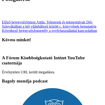
Előző bejegyzés
Simon Attila: Telepesek és telepesfalvak Dél-
Szlovákiában a két világháború között c. könyvének bemutatója
Következő bejegyzés
Jogsegély a nyelvhasználattal kapcsolatban
Kövess minket!
A Fórum Kisebbségkutató Intézet YouTube
csatornája
Érvénytelen URL került megadásra.
Bagoly mondja podcast