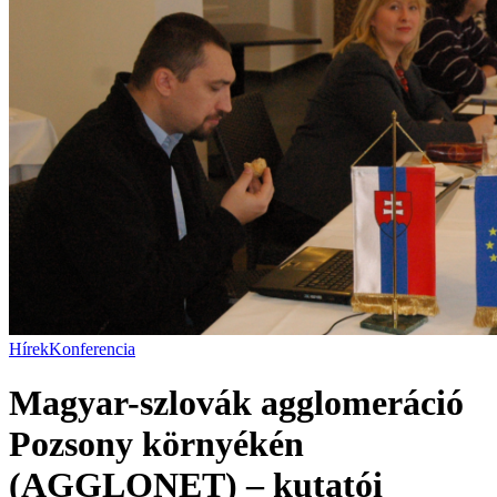
Hírek
Konferencia
Magyar-szlovák agglomeráció
Pozsony környékén
(AGGLONET) – kutatói