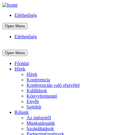
Elérhetőség
Open Menu
Elérhetőség
Open Menu
Főoldal
Hírek
Hírek
Konferencia
Konferencián való részvétel
Kiállítások
Könyvbemutató
Egyéb
Sajtóhír
Rólunk
Az intézetről
Munkatársaink
Szolgáltatások
Partnerintézmények