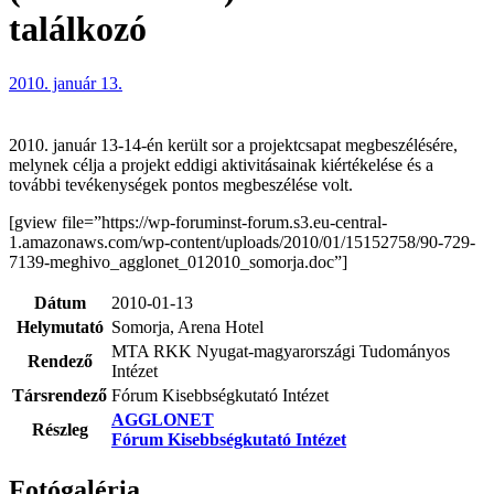
találkozó
2010. január 13.
2010. január 13-14-én került sor a projektcsapat megbeszélésére,
melynek célja a projekt eddigi aktivitásainak kiértékelése és a
további tevékenységek pontos megbeszélése volt.
[gview file=”https://wp-foruminst-forum.s3.eu-central-
1.amazonaws.com/wp-content/uploads/2010/01/15152758/90-729-
7139-meghivo_agglonet_012010_somorja.doc”]
Dátum
2010-01-13
Helymutató
Somorja, Arena Hotel
MTA RKK Nyugat-magyarországi Tudományos
Rendező
Intézet
Társrendező
Fórum Kisebbségkutató Intézet
AGGLONET
Részleg
Fórum Kisebbségkutató Intézet
Fotógaléria