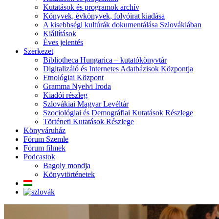
Kutatások és programok archív
Könyvek, évkönyvek, folyóirat kiadása
A kisebbségi kultúrák dokumentálása Szlovákiában
Kiállítások
Éves jelentés
Szerkezet
Bibliotheca Hungarica – kutatókönyvtár
Digitalizáló és Internetes Adatbázisok Központja
Etnológiai Központ
Gramma Nyelvi Iroda
Kiadói részleg
Szlovákiai Magyar Levéltár
Szociológiai és Demográfiai Kutatások Részlege
Történeti Kutatások Részlege
Könyváruház
Fórum Szemle
Fórum filmek
Podcastok
Bagoly mondja
Könyvtörténetek