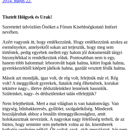
2014. május 22.
Tisztelt Hölgyek és Urak!
Szeretettel üdvözlöm Önöket a Fórum Kisebbségkutató Intézet
nevében.
Azért vagyunk itt, hogy emlékezzünk. Hogy emlékezzünk azokra az
eseményekre, amelyekről sokan azt terjesztik, hogy meg sem
történtek, pedig egyebek mellett egy halom jól dokumentált tárgyi
bizonyítékkal is rendelkezünk róluk. Pontosabban nem is egy,
hanem több halommal: leborotvált hajak halma, kitört fogak halma,
gyerekkezekből kitépett játékok halma, gazdát vesztett fésűk halma.
Mások azt mondják, igaz volt, de rég volt, felejtsük már el. Rég
volt? A meggyilkolt gyerekek, fiatalok még élhetnének, korukat
tekintve nagy-, illetve dédszüleinkhez lennének hasonlók.
Szüleinket, nagy- és dédszüleinket talán elfelejtjük?
Nem felejthetünk. Mert a mai világban is van hatalomvágy. Van
irigység, bűnbakkeresés, gyűlölet, szolgalelkűség. Mindezek
hozzájárultak ahhoz a brutális tömeggyilkossághoz, amit
holokausztnak nevezünk. A nagyokat nagy felelősség terheli, de az
biztos, hogy semmire sem mehettek volna az ún. kisemberek
hathatós segítsége nélkül. Ők voltak azok, akik megaláztak, bár nem