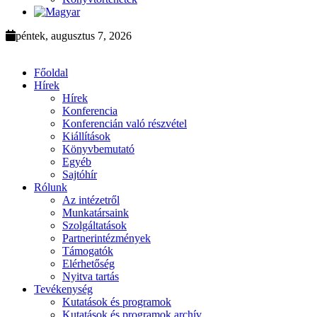
péntek, augusztus 7, 2026
Főoldal
Hírek
Hírek
Konferencia
Konferencián való részvétel
Kiállítások
Könyvbemutató
Egyéb
Sajtóhír
Rólunk
Az intézetről
Munkatársaink
Szolgáltatások
Partnerintézmények
Támogatók
Elérhetőség
Nyitva tartás
Tevékenység
Kutatások és programok
Kutatások és programok archív