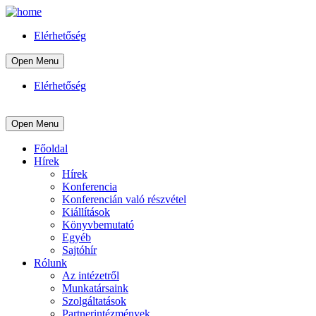
Elérhetőség
Open Menu
Elérhetőség
Open Menu
Főoldal
Hírek
Hírek
Konferencia
Konferencián való részvétel
Kiállítások
Könyvbemutató
Egyéb
Sajtóhír
Rólunk
Az intézetről
Munkatársaink
Szolgáltatások
Partnerintézmények