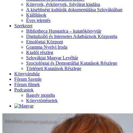
Könyvek, évkönyvek, folyóirat kiadása
A kisebbségi kultúrák dokumentálása Szlovákiában
Kiállítások
Éves jelentés
Szerkezet
Bibliotheca Hungarica – kutatókönyvtár
Digitalizáló és Internetes Adatbázisok Központja
Etnológiai Központ
Gramma Nyelvi Iroda
Kiadói részleg
Szlovákiai Magyar Levéltár
Szociológiai és Demográfiai Kutatások Részlege
Történeti Kutatások Részlege
Könyváruház
Fórum Szemle
Fórum filmek
Podcastok
Bagoly mondja
Könyvtörténetek