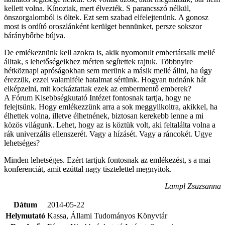
kellett volna. Kínoztak, mert élvezték. S parancsszó nélkül,
önszorgalomból is öltek. Ezt sem szabad elfelejtenünk. A gonosz
most is ordító oroszlánként kerülget bennünket, persze sokszor
báránybőrbe bújva.
De emlékeznünk kell azokra is, akik nyomorult embertársaik mellé
álltak, s lehetőségeikhez mérten segítettek rajtuk. Többnyire
hétköznapi apróságokban sem merünk a másik mellé állni, ha úgy
érezzük, ezzel valamiféle hatalmat sértünk. Hogyan tudnánk hát
elképzelni, mit kockáztattak ezek az embermentő emberek?
A Fórum Kisebbségkutató Intézet fontosnak tartja, hogy ne
felejtsünk. Hogy emlékezzünk arra a sok meggyilkoltra, akikkel, ha
élhettek volna, illetve élhetnének, biztosan kerekebb lenne a mi
közös világunk. Lehet, hogy az is köztük volt, aki feltalálta volna a
rák univerzális ellenszerét. Vagy a hízásét. Vagy a ráncokét. Ugye
lehetséges?
Minden lehetséges. Ezért tartjuk fontosnak az emlékezést, s a mai
konferenciát, amit ezúttal nagy tisztelettel megnyitok.
Lampl Zsuzsanna
Dátum
2014-05-22
Helymutató
Kassa, Állami Tudományos Könyvtár