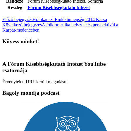
Rendező
Fórum Kisebbségkutató Intézet, Somorja
Részleg
Fórum Kisebbségkutató Intézet
Előző bejegyzés
Holokauszt Emlékünnepség 2014 Kassa
Következő bejegyzés
A folklorisztika helyzete és perspektívái a
Kárpát-medencében
Kövess minket!
A Fórum Kisebbségkutató Intézet YouTube
csatornája
Érvénytelen URL került megadásra.
Bagoly mondja podcast