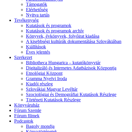
Támogatók
Elérhetőség
Nyitva tartás
Tevékenység
Kutatások és programok
Kutatások és programok archív
Könyvek, évkönyvek, folyóirat kiadása
A kisebbségi kultúrák dokumentálása Szlovákiában
Kiállítások
Éves jelentés
Szerkezet
Bibliotheca Hungarica – kutatókönyvtár
Digitalizáló és Internetes Adatbázisok Központja
Etnológiai Központ
Gramma Nyelvi Iroda
Kiadói részleg
Szlovákiai Magyar Levéltár
Szociológiai és Demográfiai Kutatások Részlege
Történeti Kutatások Részlege
Könyváruház
Fórum Szemle
Fórum filmek
Podcastok
Bagoly mondja
Könyvtörténetek