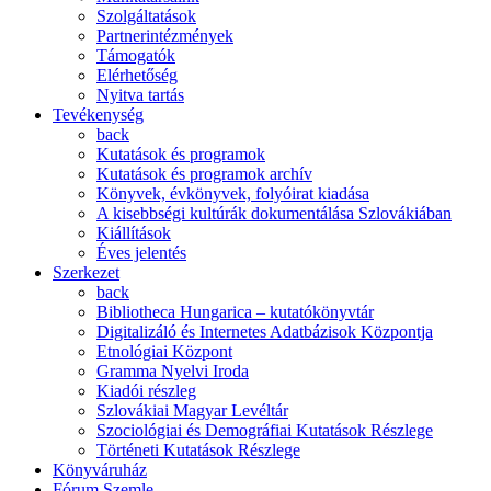
Szolgáltatások
Partnerintézmények
Támogatók
Elérhetőség
Nyitva tartás
Tevékenység
back
Kutatások és programok
Kutatások és programok archív
Könyvek, évkönyvek, folyóirat kiadása
A kisebbségi kultúrák dokumentálása Szlovákiában
Kiállítások
Éves jelentés
Szerkezet
back
Bibliotheca Hungarica – kutatókönyvtár
Digitalizáló és Internetes Adatbázisok Központja
Etnológiai Központ
Gramma Nyelvi Iroda
Kiadói részleg
Szlovákiai Magyar Levéltár
Szociológiai és Demográfiai Kutatások Részlege
Történeti Kutatások Részlege
Könyváruház
Fórum Szemle