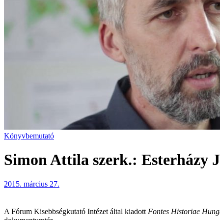
Könyvbemutató
Simon Attila szerk.: Esterházy 
2015. március 27.
A Fórum Kisebbségkutató Intézet által kiadott
Fontes Historiae Hun