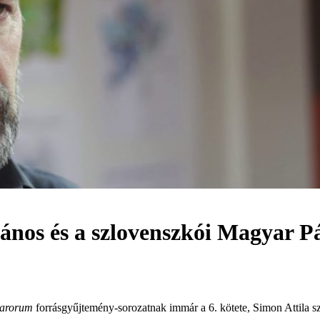
János és a szlovenszkói Magyar P
garorum
forrásgyűjtemény-sorozatnak immár a 6. kötete, Simon Attila s