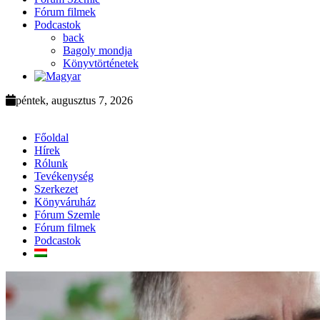
Fórum filmek
Podcastok
back
Bagoly mondja
Könyvtörténetek
péntek, augusztus 7, 2026
Főoldal
Hírek
Rólunk
Tevékenység
Szerkezet
Könyváruház
Fórum Szemle
Fórum filmek
Podcastok