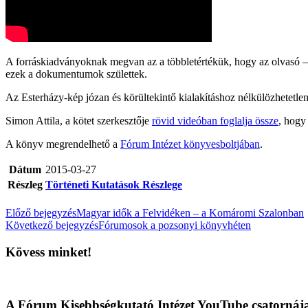
A forráskiadványoknak megvan az a többletértékük, hogy az olvasó – l
ezek a dokumentumok születtek.
Az Esterházy-kép józan és körültekintő kialakításhoz nélkülözhetet
Simon Attila, a kötet szerkesztője
rövid videóban foglalja össze
, hogy
A könyv megrendelhető a
Fórum Intézet könyvesboltjában
.
Dátum
2015-03-27
Részleg
Történeti Kutatások Részlege
Előző bejegyzés
Magyar idők a Felvidéken – a Komáromi Szalonban
Következő bejegyzés
Fórumosok a pozsonyi könyvhéten
Kövess minket!
A Fórum Kisebbségkutató Intézet YouTube csatornáj