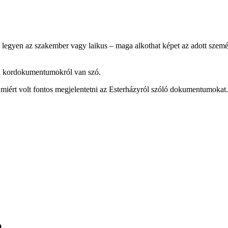
egyen az szakember vagy laikus – maga alkothat képet az adott személy
len kordokumentumokról van szó.
 miért volt fontos megjelentetni az Esterházyról szóló dokumentumokat.
a