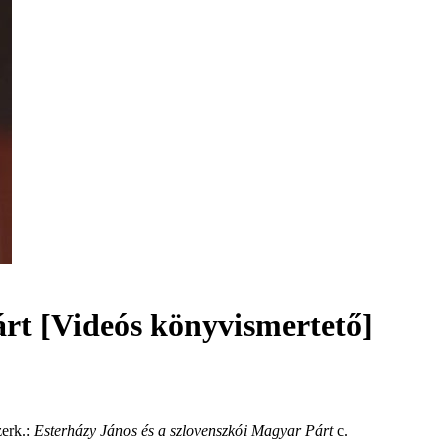
árt [Videós könyvismertető]
zerk.:
Esterházy János és a szlovenszkói Magyar Párt
c.