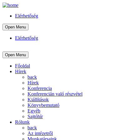
Elérhetőség
Open Menu
Elérhetőség
Open Menu
Főoldal
Hírek
back
Hírek
Konferencia
Konferencián való részvétel
Kiállítások
Könyvbemutató
Egyéb
Sajtóhír
Rólunk
back
Az intézetről
Munkatársaink