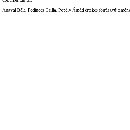
dokumentumtár.
Angyal Béla, Fedinecz Csilla, Popély Árpád értékes forrásgyűjteményei