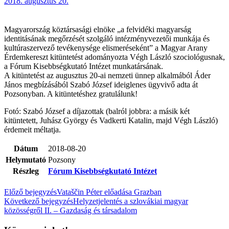
2018. augusztus 20.
Magyarország köztársasági elnöke „a felvidéki magyarság
identitásának megőrzését szolgáló intézményvezetői munkája és
kultúraszervező tevékenysége elismeréseként” a Magyar Arany
Érdemkereszt kitüntetést adományozta Végh László szociológusnak,
a Fórum Kisebbségkutató Intézet munkatársának.
A kitüntetést az augusztus 20-ai nemzeti ünnep alkalmából Áder
János megbízásából Szabó József ideiglenes ügyvivő adta át
Pozsonyban. A kitüntetéshez gratulálunk!
Fotó: Szabó József a díjazottak (balról jobbra: a másik két
kitüntetett, Juhász György és Vadkerti Katalin, majd Végh László)
érdemeit méltatja.
Dátum
2018-08-20
Helymutató
Pozsony
Részleg
Fórum Kisebbségkutató Intézet
Előző bejegyzés
Vataščin Péter előadása Grazban
Következő bejegyzés
Helyzetjelentés a szlovákiai magyar
közösségről II. – Gazdaság és társadalom