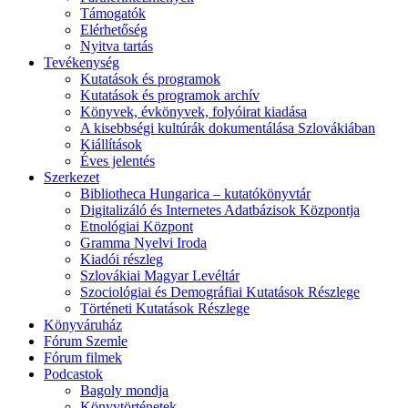
Támogatók
Elérhetőség
Nyitva tartás
Tevékenység
Kutatások és programok
Kutatások és programok archív
Könyvek, évkönyvek, folyóirat kiadása
A kisebbségi kultúrák dokumentálása Szlovákiában
Kiállítások
Éves jelentés
Szerkezet
Bibliotheca Hungarica – kutatókönyvtár
Digitalizáló és Internetes Adatbázisok Központja
Etnológiai Központ
Gramma Nyelvi Iroda
Kiadói részleg
Szlovákiai Magyar Levéltár
Szociológiai és Demográfiai Kutatások Részlege
Történeti Kutatások Részlege
Könyváruház
Fórum Szemle
Fórum filmek
Podcastok
Bagoly mondja
Könyvtörténetek