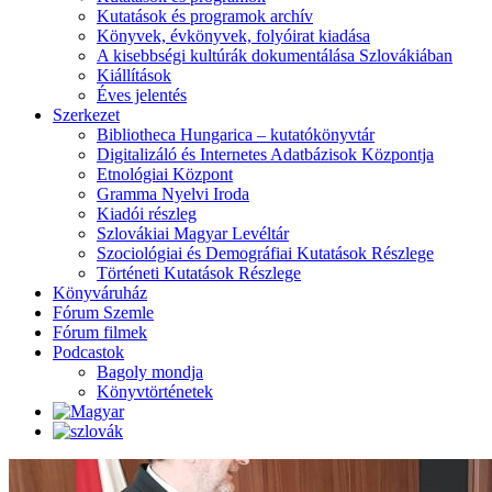
Kutatások és programok archív
Könyvek, évkönyvek, folyóirat kiadása
A kisebbségi kultúrák dokumentálása Szlovákiában
Kiállítások
Éves jelentés
Szerkezet
Bibliotheca Hungarica – kutatókönyvtár
Digitalizáló és Internetes Adatbázisok Központja
Etnológiai Központ
Gramma Nyelvi Iroda
Kiadói részleg
Szlovákiai Magyar Levéltár
Szociológiai és Demográfiai Kutatások Részlege
Történeti Kutatások Részlege
Könyváruház
Fórum Szemle
Fórum filmek
Podcastok
Bagoly mondja
Könyvtörténetek