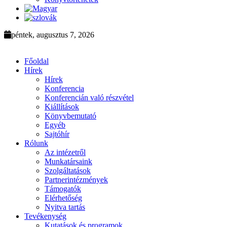
péntek, augusztus 7, 2026
Főoldal
Hírek
Hírek
Konferencia
Konferencián való részvétel
Kiállítások
Könyvbemutató
Egyéb
Sajtóhír
Rólunk
Az intézetről
Munkatársaink
Szolgáltatások
Partnerintézmények
Támogatók
Elérhetőség
Nyitva tartás
Tevékenység
Kutatások és programok