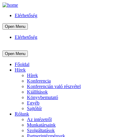
Elérhetőség
Open Menu
Elérhetőség
Open Menu
Főoldal
Hírek
Hírek
Konferencia
Konferencián való részvétel
Kiállítások
Könyvbemutató
Egyéb
Sajtóhír
Rólunk
Az intézetről
Munkatársaink
Szolgáltatások
Partnerintézmények