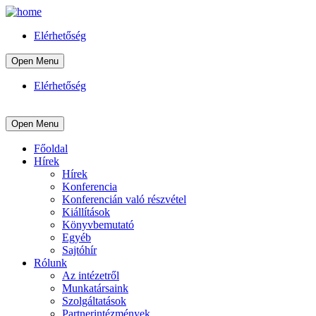
Elérhetőség
Open Menu
Elérhetőség
Open Menu
Főoldal
Hírek
Hírek
Konferencia
Konferencián való részvétel
Kiállítások
Könyvbemutató
Egyéb
Sajtóhír
Rólunk
Az intézetről
Munkatársaink
Szolgáltatások
Partnerintézmények