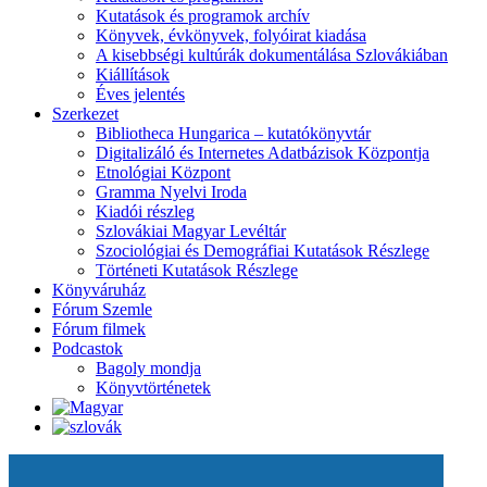
Kutatások és programok archív
Könyvek, évkönyvek, folyóirat kiadása
A kisebbségi kultúrák dokumentálása Szlovákiában
Kiállítások
Éves jelentés
Szerkezet
Bibliotheca Hungarica – kutatókönyvtár
Digitalizáló és Internetes Adatbázisok Központja
Etnológiai Központ
Gramma Nyelvi Iroda
Kiadói részleg
Szlovákiai Magyar Levéltár
Szociológiai és Demográfiai Kutatások Részlege
Történeti Kutatások Részlege
Könyváruház
Fórum Szemle
Fórum filmek
Podcastok
Bagoly mondja
Könyvtörténetek