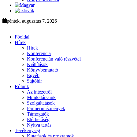
péntek, augusztus 7, 2026
Főoldal
Hírek
Hírek
Konferencia
Konferencián való részvétel
Kiállítások
Könyvbemutató
Egyéb
Sajtóhír
Rólunk
Az intézetről
Munkatársaink
Szolgáltatások
Partnerintézmények
Támogatók
Elérhetőség
Nyitva tartás
Tevékenység
Kutatások és programok