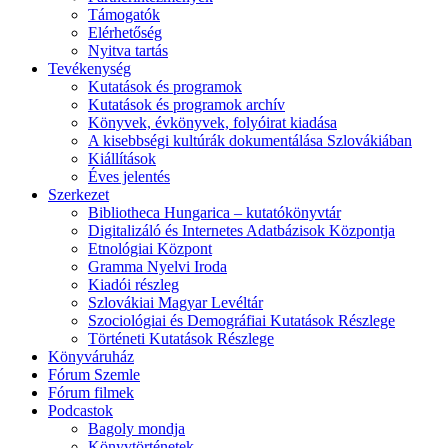
Támogatók
Elérhetőség
Nyitva tartás
Tevékenység
Kutatások és programok
Kutatások és programok archív
Könyvek, évkönyvek, folyóirat kiadása
A kisebbségi kultúrák dokumentálása Szlovákiában
Kiállítások
Éves jelentés
Szerkezet
Bibliotheca Hungarica – kutatókönyvtár
Digitalizáló és Internetes Adatbázisok Központja
Etnológiai Központ
Gramma Nyelvi Iroda
Kiadói részleg
Szlovákiai Magyar Levéltár
Szociológiai és Demográfiai Kutatások Részlege
Történeti Kutatások Részlege
Könyváruház
Fórum Szemle
Fórum filmek
Podcastok
Bagoly mondja
Könyvtörténetek