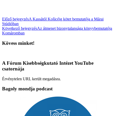
Előző bejegyzés
A Kassától Košicéig kötet bemutatója a Márai
Stúdióban
Következő bejegyzés
Az átmenet bizonytalansága könyvbemutatója
Komáromban
Kövess minket!
A Fórum Kisebbségkutató Intézet YouTube
csatornája
Érvénytelen URL került megadásra.
Bagoly mondja podcast