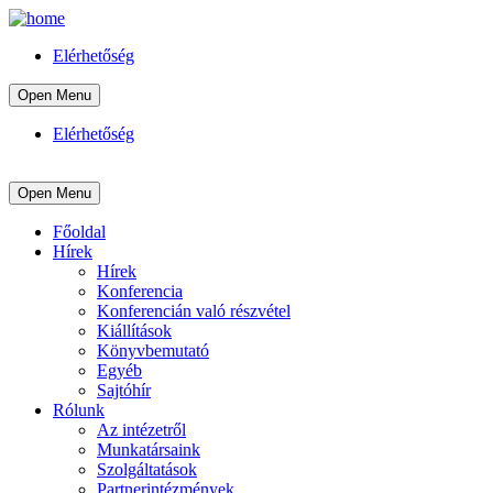
Elérhetőség
Open Menu
Elérhetőség
Open Menu
Főoldal
Hírek
Hírek
Konferencia
Konferencián való részvétel
Kiállítások
Könyvbemutató
Egyéb
Sajtóhír
Rólunk
Az intézetről
Munkatársaink
Szolgáltatások
Partnerintézmények