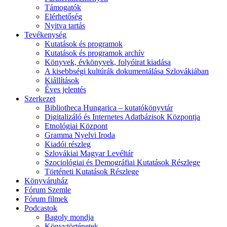
Támogatók
Elérhetőség
Nyitva tartás
Tevékenység
Kutatások és programok
Kutatások és programok archív
Könyvek, évkönyvek, folyóirat kiadása
A kisebbségi kultúrák dokumentálása Szlovákiában
Kiállítások
Éves jelentés
Szerkezet
Bibliotheca Hungarica – kutatókönyvtár
Digitalizáló és Internetes Adatbázisok Központja
Etnológiai Központ
Gramma Nyelvi Iroda
Kiadói részleg
Szlovákiai Magyar Levéltár
Szociológiai és Demográfiai Kutatások Részlege
Történeti Kutatások Részlege
Könyváruház
Fórum Szemle
Fórum filmek
Podcastok
Bagoly mondja
Könyvtörténetek