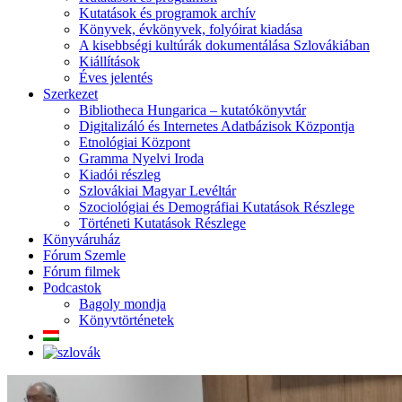
Kutatások és programok archív
Könyvek, évkönyvek, folyóirat kiadása
A kisebbségi kultúrák dokumentálása Szlovákiában
Kiállítások
Éves jelentés
Szerkezet
Bibliotheca Hungarica – kutatókönyvtár
Digitalizáló és Internetes Adatbázisok Központja
Etnológiai Központ
Gramma Nyelvi Iroda
Kiadói részleg
Szlovákiai Magyar Levéltár
Szociológiai és Demográfiai Kutatások Részlege
Történeti Kutatások Részlege
Könyváruház
Fórum Szemle
Fórum filmek
Podcastok
Bagoly mondja
Könyvtörténetek