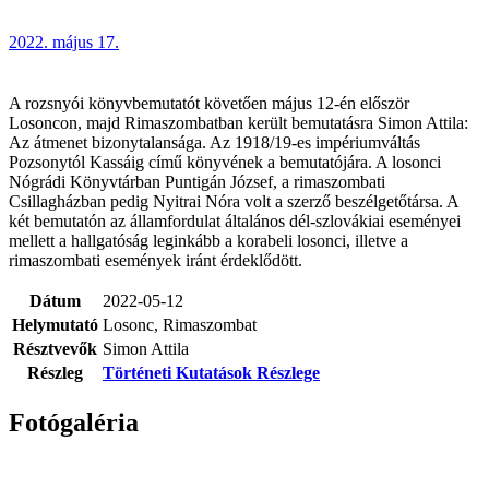
2022. május 17.
A rozsnyói könyvbemutatót követően május 12-én először
Losoncon, majd Rimaszombatban került bemutatásra Simon Attila:
Az átmenet bizonytalansága. Az 1918/19-es impériumváltás
Pozsonytól Kassáig című könyvének a bemutatójára. A losonci
Nógrádi Könyvtárban Puntigán József, a rimaszombati
Csillagházban pedig Nyitrai Nóra volt a szerző beszélgetőtársa. A
két bemutatón az államfordulat általános dél-szlovákiai eseményei
mellett a hallgatóság leginkább a korabeli losonci, illetve a
rimaszombati események iránt érdeklődött.
Dátum
2022-05-12
Helymutató
Losonc, Rimaszombat
Résztvevők
Simon Attila
Részleg
Történeti Kutatások Részlege
Fotógaléria