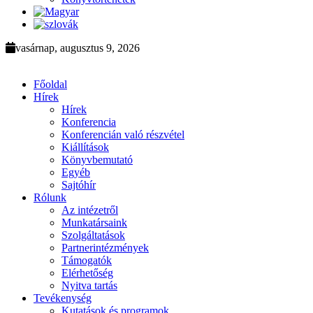
vasárnap, augusztus 9, 2026
Főoldal
Hírek
Hírek
Konferencia
Konferencián való részvétel
Kiállítások
Könyvbemutató
Egyéb
Sajtóhír
Rólunk
Az intézetről
Munkatársaink
Szolgáltatások
Partnerintézmények
Támogatók
Elérhetőség
Nyitva tartás
Tevékenység
Kutatások és programok